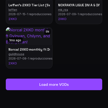
Leffen's 2XKO Tier List (Senna & Thresh Patch)
NOXRAKYA LIGUE DIV A & DIV B !
leffen
mk_rza
2026-07-15
•
1 reproducciones
2026-07-09
•
1 reproducciones
2XKO
2XKO
EN
1mo ago
Norcal 2XKO monthly ft Dylnyan, Chilynn, and Beanybean!
guildhouse
2026-07-08
•
1 reproducciones
2XKO
Load more VODs