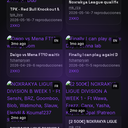
Noxrakya League qualifier #2 
mk_rza
TPK - Red Bull Knockout Main Event - Tournoi international 
2026-05-14
•
7 reproducciones
tpk_live
2XKO
2026-05-16
•
7 reproducciones
2XKO
EN
EN
3mo ago
1mo ago
Daigo vs Mena FT10 waiting room
Finally I can play again! Day 1
fchampryan
fchampryan
2026-04-29
•
6 reproducciones
2026-06-11
•
5 reproducciones
2XKO
2XKO
FR
FR
2mo ago
2mo ago
[2 500€] NOXRAKYA LIGUE DIVISI
mk_rza