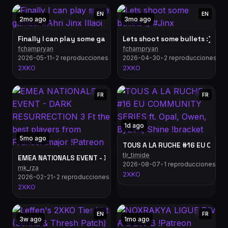
EN
EN
2mo ago
3mo ago
Finally I can play some games! #Ahri Jinx Illaoi
Lets shoot some bullets :) #Ji
fchampryan
fchampryan
2026-05-11
•
2 reproducciones
2026-04-30
•
2 reproducciones
2XKO
2XKO
FR
FR
1d ago
5mo ago
tlr_timide
EMEA NATIONALS EVENT - DARK RESURRECTION 3 Ft the best pla
2026-08-07
•
1 reproducciones
mk_rza
2XKO
2026-02-21
•
2 reproducciones
2XKO
EN
FR
3w ago
1mo ago