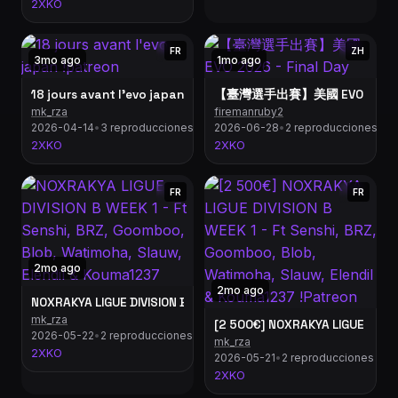
2XKO
FR
ZH
3mo ago
1mo ago
18 jours avant l'evo japan !patreon
【臺灣選手出賽】美國 EVO 2026 - 
mk_rza
firemanruby2
2026-04-14
•
3 reproducciones
2026-06-28
•
2 reproducciones
2XKO
2XKO
FR
FR
2mo ago
2mo ago
NOXRAKYA LIGUE DIVISION B WEEK 1 - Ft Senshi, BRZ, Goomboo,
mk_rza
[2 500€] NOXRAKYA LIGUE DIVIS
2026-05-22
•
2 reproducciones
mk_rza
2XKO
2026-05-21
•
2 reproducciones
2XKO