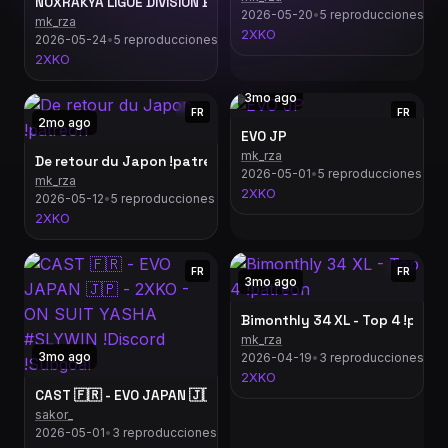
NOXRAKYA LIGUE DIVISION B WEEK 1 - Ft Senshi, BRZ, Goomboo,
2026-05-20
•
5 reproducciones
mk_rza
2XKO
2026-05-24
•
5 reproducciones
2XKO
3mo ago
FR
FR
2mo ago
EVO JP
mk_rza
De retour du Japon !patreon
2026-05-01
•
5 reproducciones
mk_rza
2XKO
2026-05-12
•
5 reproducciones
2XKO
FR
FR
3mo ago
Bimonthly 34 XL - Top 4 !patr
mk_rza
3mo ago
2026-04-19
•
3 reproducciones
2XKO
CAST 🇫🇷 - EVO JAPAN 🇯🇵 - 2XKO - ON SUIT YASHA #SLYWIN !
sakor_
2026-05-01
•
3 reproducciones