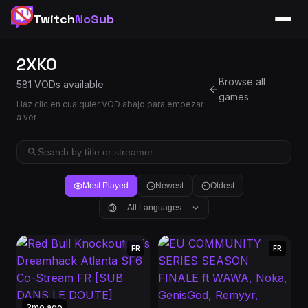
Twitch
NoSub
2XKO
Browse all
581 VODs available
games
Haz clic en cualquier VOD abajo para empezar
a ver
Most Played
Newest
Oldest
All Languages
FR
FR
2mo ago