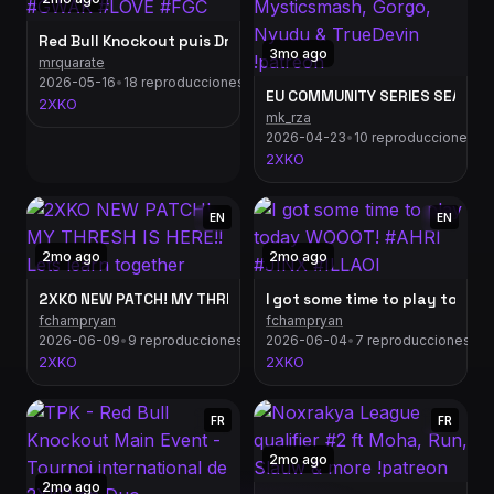
Red Bull Knockout puis Dreamhack Atlanta SF6 Co-Stream F
3mo ago
mrquarate
2026-05-16
•
18 reproducciones
EU COMMUNITY SERIES SEASON F
2XKO
mk_rza
2026-04-23
•
10 reproducciones
2XKO
EN
EN
2mo ago
2mo ago
2XKO NEW PATCH! MY THRESH IS HERE!! Lets learn together
fchampryan
fchampryan
2026-06-09
•
9 reproducciones
2026-06-04
•
7 reproducciones
2XKO
2XKO
FR
FR
2mo ago
2mo ago