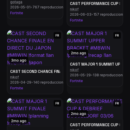
gotaga
CAST PERFORMANCE CUP & DEBR
2026-05-01
•
767 reproducciones
nikof
Fortnite
2026-06-03
•
157 reproducciones
Fortnite
FR
FR
2mo ago
3mo ago
CAST MAJOR 1 SUMMIT UPPER B
nikof
CAST SECOND CHANCE FINALE EN DIRECT DU JAPON #M8WIN !for
2026-05-29
•
138 reproducciones
nikof
Fortnite
2026-04-29
•
140 reproducciones
Fortnite
FR
FR
2mo ago
2mo ago
CAST PERFORMANCE CUP & DEB