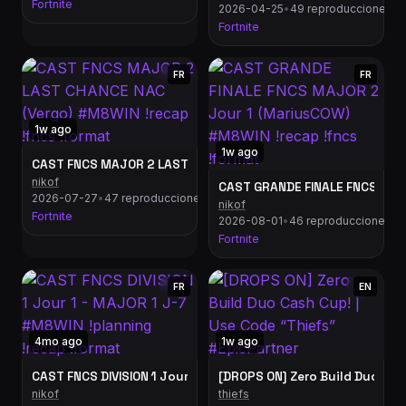
Fortnite
2026-04-25
•
49 reproducciones
Fortnite
FR
FR
1w ago
1w ago
CAST FNCS MAJOR 2 LAST CHANCE NAC (Vergo) #M8WIN !recap
nikof
CAST GRANDE FINALE FNCS MAJO
2026-07-27
•
47 reproducciones
nikof
Fortnite
2026-08-01
•
46 reproducciones
Fortnite
FR
EN
4mo ago
1w ago
CAST FNCS DIVISION 1 Jour 1 - MAJOR 1 J-7 #M8WIN !planning !
[DROPS ON] Zero Build Duo Cas
nikof
thiefs