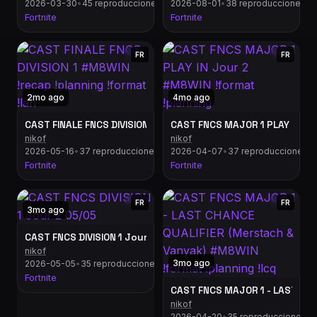
2026-03-30
•
45 reproducciones
2026-08-01
•
38 reproducciones
Fortnite
Fortnite
FR
FR
2mo ago
4mo ago
CAST FINALE FNCS DIVISION 1 #M8WIN !recap !planning !format 
CAST FNCS MAJOR 1 PLAY IN Jo
nikof
nikof
2026-05-16
•
37 reproducciones
2026-04-07
•
37 reproducciones
Fortnite
Fortnite
FR
FR
3mo ago
CAST FNCS DIVISION 1 Jour 2 05/05
nikof
3mo ago
2026-05-05
•
35 reproducciones
Fortnite
CAST FNCS MAJOR 1 - LAST CHA
nikof
2026-04-20
•
35 reproducciones