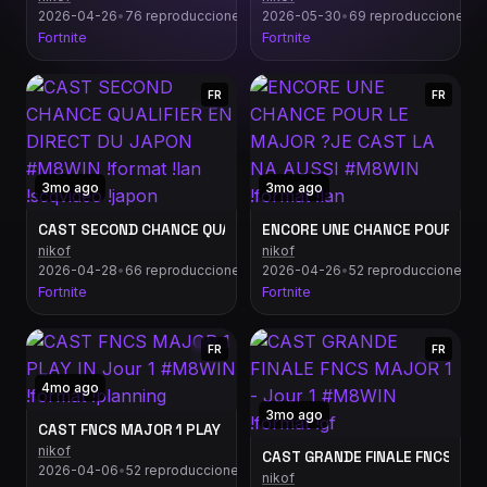
2026-04-26
•
76 reproducciones
2026-05-30
•
69 reproducciones
Fortnite
Fortnite
FR
FR
3mo ago
3mo ago
CAST SECOND CHANCE QUALIFIER EN DIRECT DU JAPON #M8WIN !
ENCORE UNE CHANCE POUR LE M
nikof
nikof
2026-04-28
•
66 reproducciones
2026-04-26
•
52 reproducciones
Fortnite
Fortnite
FR
FR
4mo ago
3mo ago
CAST FNCS MAJOR 1 PLAY IN Jour 1 #M8WIN !format !planning
nikof
CAST GRANDE FINALE FNCS MAJO
2026-04-06
•
52 reproducciones
nikof