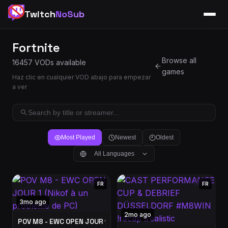
Twitch
NoSub
Fortnite
Browse all
16457 VODs available
games
Haz clic en cualquier VOD abajo para empezar
a ver
Most Played
Newest
Oldest
All Languages
FR
FR
3mo ago
2mo ago
POV M8 - EWC OPEN JOUR 1 (Nikof à un problème de PC)