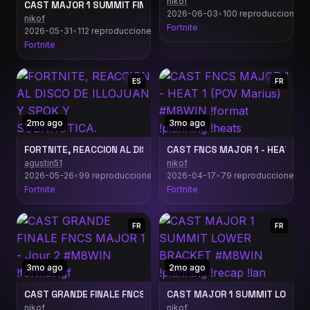
nikof
CAST MAJOR 1 SUMMIT FINALE #M8WIN !planning !recap !lan
2026-06-03
•
100 reproducciones
nikof
Fortnite
2026-05-31
•
112 reproducciones
Fortnite
ES
FR
2mo ago
3mo ago
CAST FNCS MAJOR 1 - HEAT 1 (P
FORTNITE, REACCION AL DISCO DE ILLOJUAN Y SPOK Y SUB
agustin51
nikof
2026-05-26
•
99 reproducciones
2026-04-17
•
79 reproducciones
Fortnite
Fortnite
FR
FR
3mo ago
2mo ago
CAST GRANDE FINALE FNCS MAJOR 1 - Jour 2 #M8WIN !format !
CAST MAJOR 1 SUMMIT LOWER B
nikof
nikof