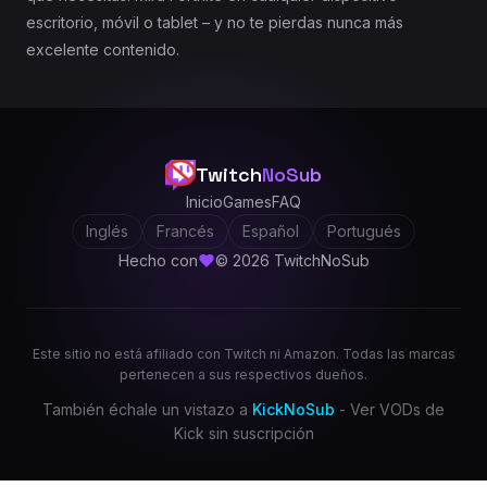
escritorio, móvil o tablet – y no te pierdas nunca más
excelente contenido.
Twitch
NoSub
Inicio
Games
FAQ
Inglés
Francés
Español
Portugués
Hecho con
© 2026 TwitchNoSub
Este sitio no está afiliado con Twitch ni Amazon. Todas las marcas
pertenecen a sus respectivos dueños.
También échale un vistazo a
KickNoSub
- Ver VODs de
Kick sin suscripción