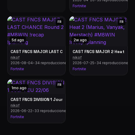
Fortnite
FR
FR
5d ago
2w ago
CAST FNCS MAJOR LAST CHANCE Round 2 #M8WIN !recap !pla
CAST FNCS MAJOR 2 Heat 2 (Ma
nikof
nikof
2026-08-04
•
34 reproducciones
2026-07-25
•
34 reproducciones
Fortnite
Fortnite
FR
1mo ago
CAST FNCS DIVISION 1 Jour 1 EU 22/06
nikof
2026-06-22
•
33 reproducciones
Fortnite