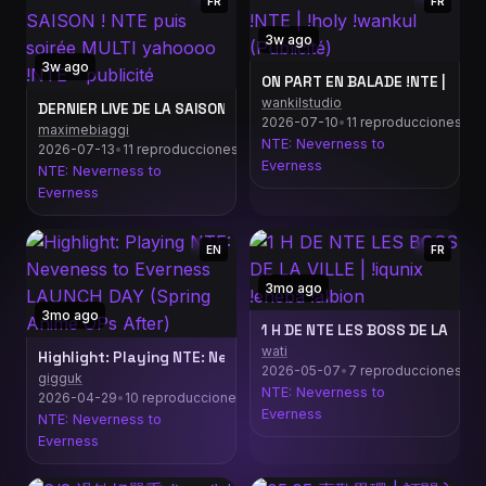
FR
FR
3w ago
3w ago
ON PART EN BALADE !NTE | !holy
wankilstudio
2026-07-10
•
11 reproducciones
maximebiaggi
NTE: Neverness to
2026-07-13
•
11 reproducciones
Everness
NTE: Neverness to
Everness
EN
FR
3mo ago
3mo ago
1 H DE NTE LES BOSS DE LA VILLE 
wati
Highlight: Playing NTE: Neveness to Everness LAUNCH DAY (Sp
2026-05-07
•
7 reproducciones
gigguk
NTE: Neverness to
2026-04-29
•
10 reproducciones
Everness
NTE: Neverness to
Everness