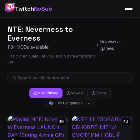
Twitch
NoSub
NTE: Neverness to
Everness
Browse all
1134 VODs available
games
Haz clic en cualquier VOD abajo para empezar a
ver
Most Played
Newest
Oldest
All Languages
EN
RU