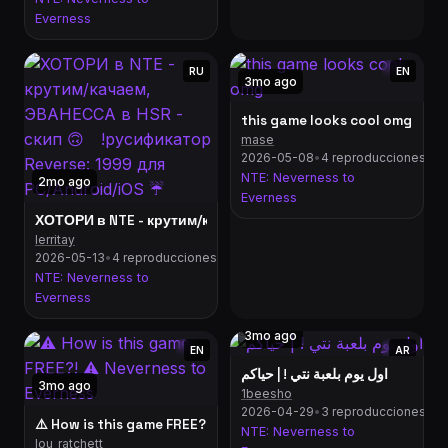
Everness
RU
EN
3mo ago
this game looks cool omg
mase
2026-05-08
•
4 reproducciones
NTE: Neverness to
2mo ago
Everness
ХОТОРИ в NTE - крутим/качаем, ЭВАНЕССА в HSR - скип 🙃 
lerritay
2026-05-13
•
4 reproducciones
NTE: Neverness to
Everness
3mo ago
EN
AR
اول يوم بلعبة نتي ! | حياكم
3mo ago
1beesho
2026-04-29
•
3 reproducciones
⚠️ How is this game FREE?! ⚠️ Neverness to Everness
NTE: Neverness to
lou_ratchett