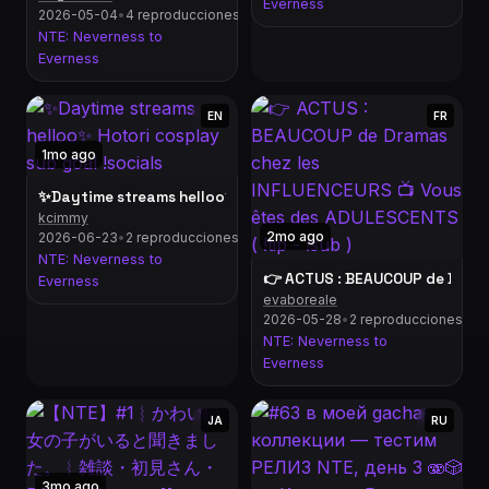
Everness
2026-05-04
•
4 reproducciones
NTE: Neverness to
Everness
EN
FR
1mo ago
✨Daytime streams helloo✨ Hotori cosplay sub goal !socials
kcimmy
2mo ago
2026-06-23
•
2 reproducciones
NTE: Neverness to
👉 ACTUS : BEAUCOUP de Dramas
Everness
evaboreale
2026-05-28
•
2 reproducciones
NTE: Neverness to
Everness
JA
RU
3mo ago