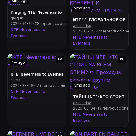
3mo ago
2mo ago
Playing NTE: Neveness to Everness LAUNCH DAY (Spring Anime 
gigguk
NTE 1.1: ГЛОБАЛЬНОЕ ОБНО
2026-04-29
•
28 reproducciones
anisunrise
NTE: Neverness to
2026-06-03
•
22 reproducciones
Everness
NTE: Neverness to
Everness
FR
RU
4w ago
NTE: Neverness to Everness
nikos
3mo ago
2026-07-09
•
17 reproducciones
NTE: Neverness to
ТАЙНЫ NTE: КТО СТОИТ ЗА ВС
Everness
anisunrise
2026-05-04
•
13 reproducciones
NTE: Neverness to
Everness