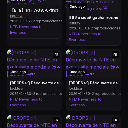
3mo ago
【NTE】#1︴かわいい女の子がいると聞きました。︴雑談・初見さん・ROM
kip3ew
2026-05-07
•
2 reproducciones
lerritay
NTE: Neverness to
2026-05-01
•
2 reproducciones
Everness
NTE: Neverness to
Everness
FR
FR
3mo ago
3mo ago
[DROPS ✅] Découverte de NTE en exclusivité mondiale 😎🔥 | !
[DROPS ✅] Découverte de NTE en
locklear
locklear
2026-04-30
•
2 reproducciones
2026-04-30
•
2 reproducciones
NTE: Neverness to
NTE: Neverness to
Everness
Everness
FR
FR