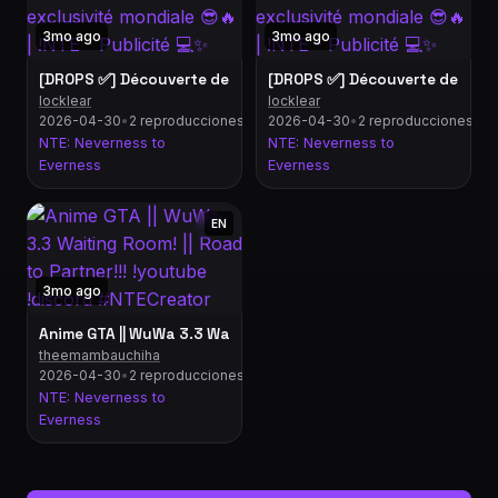
3mo ago
3mo ago
[DROPS ✅] Découverte de NTE en exclusivité mondiale 😎🔥 | !
[DROPS ✅] Découverte de NTE en
locklear
locklear
2026-04-30
•
2 reproducciones
2026-04-30
•
2 reproducciones
NTE: Neverness to
NTE: Neverness to
Everness
Everness
EN
3mo ago
Anime GTA || WuWa 3.3 Waiting Room! || Road to Partner!!! !y
theemambauchiha
2026-04-30
•
2 reproducciones
NTE: Neverness to
Everness