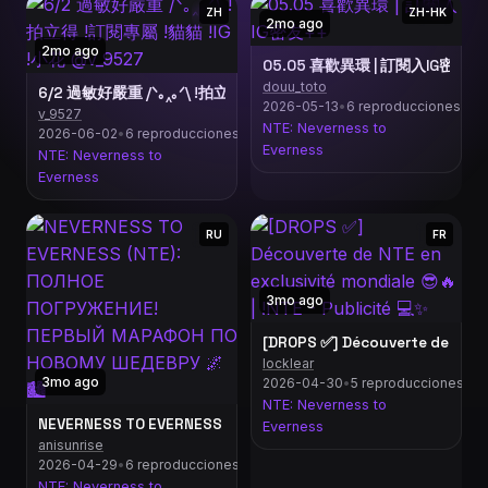
ZH
ZH-HK
2mo ago
2mo ago
05.05 喜歡異環 | 訂閱入IG密友++
douu_toto
6/2 過敏好嚴重 /ᐠ｡‸｡ᐟ\ !拍立得 !訂閱專屬 !貓貓 !IG !小花 @v_9527
2026-05-13
•
6 reproducciones
v_9527
NTE: Neverness to
2026-06-02
•
6 reproducciones
Everness
NTE: Neverness to
Everness
RU
FR
3mo ago
[DROPS ✅] Découverte de NTE en
locklear
3mo ago
2026-04-30
•
5 reproducciones
NTE: Neverness to
NEVERNESS TO EVERNESS (NTE): ПОЛНОЕ ПОГРУЖЕНИЕ! П
Everness
anisunrise
2026-04-29
•
6 reproducciones
NTE: Neverness to