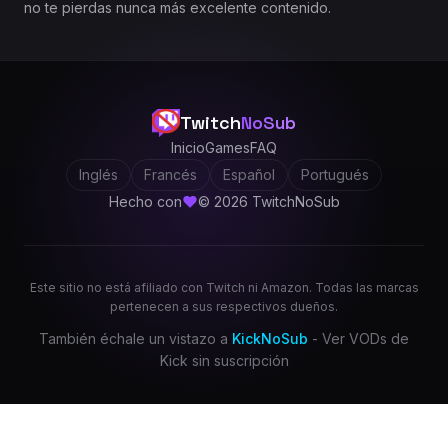
no te pierdas nunca más excelente contenido.
Twitch
NoSub
Inicio
Games
FAQ
Inglés
Francés
Español
Portugués
Hecho con
© 2026 TwitchNoSub
Este sitio no está afiliado con Twitch ni Amazon. Todas las marcas
pertenecen a sus respectivos dueños.
También échale un vistazo a
KickNoSub
- Ver VODs de
Kick sin suscripción