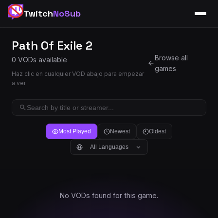
Twitch
NoSub
Path Of Exile 2
Browse all
0 VODs available
games
Haz clic en cualquier VOD abajo para empezar
a ver
Most Played
Newest
Oldest
All Languages
No VODs found for this game.