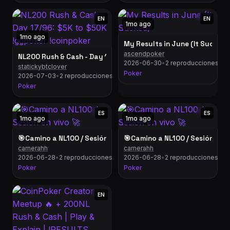
EN
EN
1mo ago
1mo ago
My Results in June (It Sucked)
ascendpoker
NL200 Rush & Cash - Day 17/96: $5K to $50K !ggpoker !coinpo
2026-06-30
•
2 reproducciones
statickybtclover
Poker
2026-07-03
•
2 reproducciones
Poker
ES
ES
1mo ago
1mo ago
🎯Camino a NL100 / Sesión en vivo 🚀
🎯Camino a NL100 / Sesión en v
carnerahh
carnerahh
2026-06-28
•
2 reproducciones
2026-06-28
•
2 reproducciones
Poker
Poker
EN