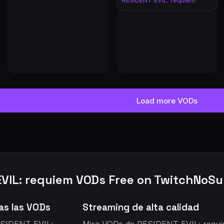
RESIDENT EVIL: requiem
Load more VODs
VIL: requiem VODs Free on TwitchNoS
as las VODs
Streaming de alta calidad