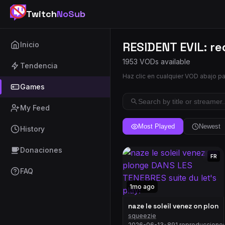
Twitch
NoSub
RESIDENT EVIL: r
Inicio
1953 VODs available
Tendencia
Haz clic en cualquier VOD abajo p
Games
My Feed
Most Played
Newest
History
Donaciones
FR
FAQ
1mo ago
naze le soleil venez on plon
squeezie
2026-06-13
•
891 reproduccione