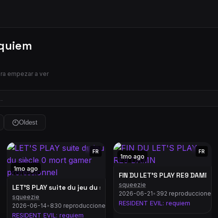
equiem
ara empezar a ver
Oldest
FR
FR
1mo ago
1mo ago
FIN DU LET'S PLAY RE9 DAMN
squeezie
LET'S PLAY suite du jeu du siècle 0 mort gamer professionnel
2026-06-21
•
392 reproducciones
squeezie
ge DANS LES TENEBRES suite du let's play!
RESIDENT EVIL: requiem
2026-06-14
•
830 reproducciones
RESIDENT EVIL: requiem
s