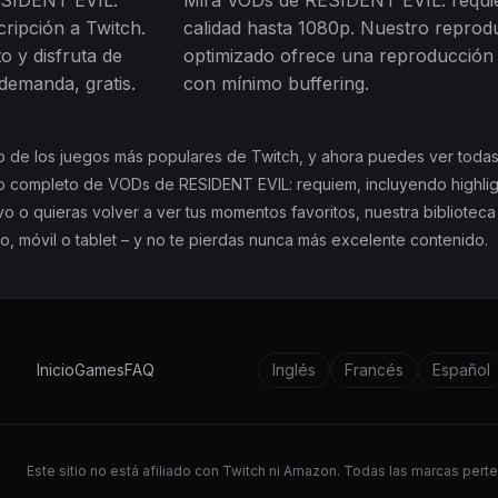
ESIDENT EVIL:
Mira VODs de RESIDENT EVIL: requi
ripción a Twitch.
calidad hasta 1080p. Nuestro reprod
o y disfruta de
optimizado ofrece una reproducción 
 demanda, gratis.
con mínimo buffering.
 de los juegos más populares de Twitch, y ahora puedes ver todas
ivo completo de VODs de RESIDENT EVIL: requiem, incluyendo highlig
o o quieras volver a ver tus momentos favoritos, nuestra biblioteca
rio, móvil o tablet – y no te pierdas nunca más excelente contenido.
Inicio
Games
FAQ
Inglés
Francés
Español
Este sitio no está afiliado con Twitch ni Amazon. Todas las marcas per