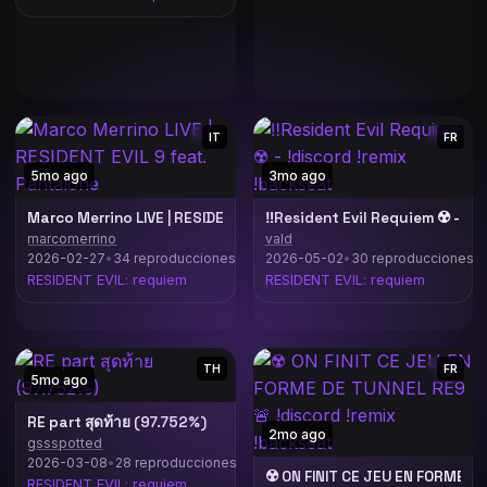
IT
FR
5mo ago
3mo ago
Marco Merrino LIVE | RESIDENT EVIL 9 feat. Pantalone
‼️Resident Evil Requiem ☢️ - !d
marcomerrino
vald
2026-02-27
•
34 reproducciones
2026-05-02
•
30 reproducciones
RESIDENT EVIL: requiem
RESIDENT EVIL: requiem
TH
FR
5mo ago
RE part สุดท้าย (97.752%)
2mo ago
gssspotted
2026-03-08
•
28 reproducciones
RESIDENT EVIL: requiem