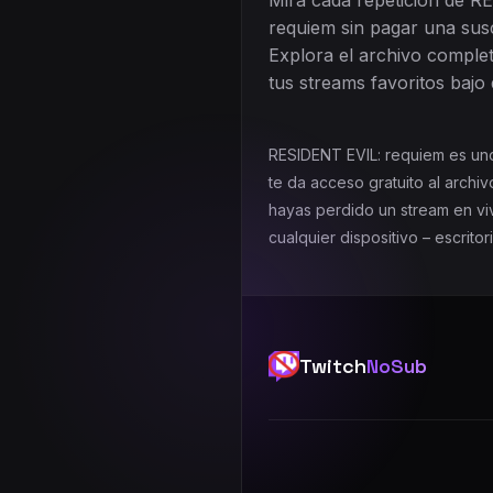
Mira cada repetición de R
requiem sin pagar una susc
Explora el archivo complet
tus streams favoritos bajo
RESIDENT EVIL: requiem es uno
te da acceso gratuito al arch
hayas perdido un stream en viv
cualquier dispositivo – escrito
Twitch
NoSub