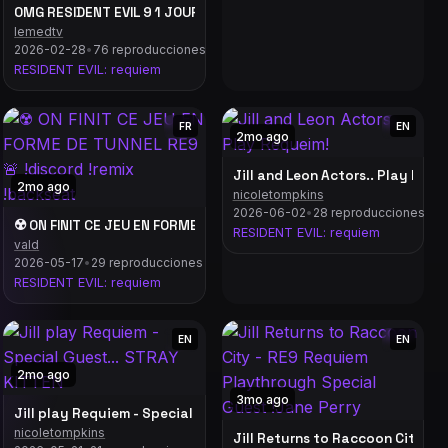
OMG RESIDENT EVIL 9 1 JOUR AVANT !!! PS5 PRO !! PRO PLAYER !
lemedtv
2026-02-28
•
76 reproducciones
RESIDENT EVIL: requiem
FR
EN
2mo ago
Jill and Leon Actors.. Play Requ
2mo ago
nicoletompkins
iscord !remix !backseat
2026-06-02
•
28 reproducciones
☢️ ON FINIT CE JEU EN FORME DE TUNNEL RE9 🚨 !discord
RESIDENT EVIL: requiem
vald
2026-05-17
•
29 reproducciones
RESIDENT EVIL: requiem
EN
EN
2mo ago
3mo ago
Jill play Requiem - Special Guest... STRAY KITTEN
nicoletompkins
☢️ ON FINIT CE JEU EN FORME DE TUNNEL RE9 🚨 !discord !remix !backseat
Jill Returns to Raccoon City -