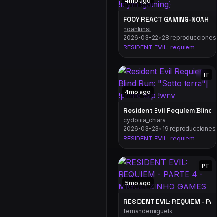
4mo ago
FOOY REACT GAMING-NOAH FAIT
noahlunsi
2026-03-22
•
28 reproducciones
RESIDENT EVIL: requiem
IT
4mo ago
Resident Evil Requiem Blind R
cydonia_chiara
2026-03-23
•
19 reproducciones
RESIDENT EVIL: requiem
PT
5mo ago
RESIDENT EVIL: REQUIEM - P
fernandemiguels