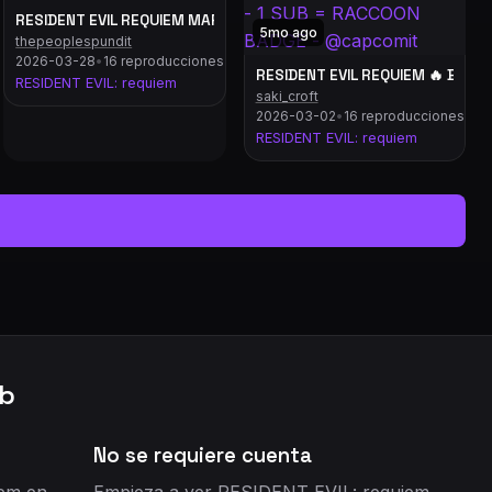
RESIDENT EVIL REQUIEM MARATHON 🔥👻 | STORY GAME 🔥🎮 | HOW 
5mo ago
thepeoplespundit
2026-03-28
•
16 reproducciones
RESIDENT EVIL REQUIEM 🔥 BLIND
RESIDENT EVIL: requiem
saki_croft
2026-03-02
•
16 reproducciones
RESIDENT EVIL: requiem
ub
No se requiere cuenta