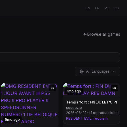
EN
FR
PT
ES
Browse all games
All Languages
FR
FR
1mo ago
Temps fort : FIN DU LET'S PLAY 
squeezie
2026-06-22
•
41 reproducciones
RESIDENT EVIL: requiem
5mo ago