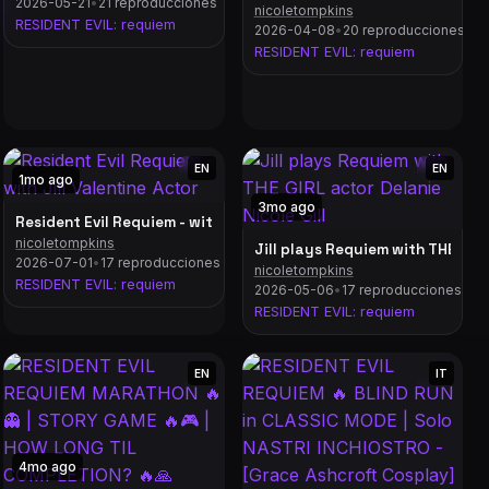
2026-05-21
•
21 reproducciones
nicoletompkins
RESIDENT EVIL: requiem
2026-04-08
•
20 reproducciones
 !rs !mym !gaming)
RESIDENT EVIL: requiem
EN
EN
1mo ago
3mo ago
Resident Evil Requiem - with Jill Valentine Actor
nicoletompkins
Jill plays Requiem with THE GIRL
2026-07-01
•
17 reproducciones
nicoletompkins
RESIDENT EVIL: requiem
2026-05-06
•
17 reproducciones
RESIDENT EVIL: requiem
EN
IT
us !
4mo ago