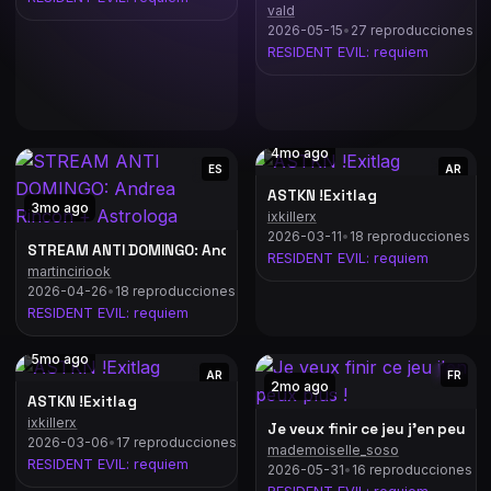
vald
2026-05-15
•
27 reproducciones
 SA PREMIÈRE QUÊTE SUR LE JEU MAFIA 🎮🎮🎮(!live !discord !noah
RESIDENT EVIL: requiem
4mo ago
ES
AR
ASTKN !Exitlag
3mo ago
ixkillerx
2026-03-11
•
18 reproducciones
un: "Sotto terra"| !prime !sip !wnv
STREAM ANTI DOMINGO: Andrea Rincon + Astrologa
RESIDENT EVIL: requiem
martinciriook
2026-04-26
•
18 reproducciones
RESIDENT EVIL: requiem
5mo ago
AR
FR
2mo ago
ASTKN !Exitlag
ixkillerx
Je veux finir ce jeu j'en peux pl
2026-03-06
•
17 reproducciones
mademoiselle_soso
ARTE 4 - MIGUELZINHO GAMES
RESIDENT EVIL: requiem
2026-05-31
•
16 reproducciones