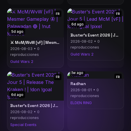
FR
FR
6d ago
5d ago
Buster's Event 2026 | Jour 5 | Lead McM [vF] | !don !goal !pixel
2026-08-02 • 0
⚔️ McM/WvW [vF] | Mesmer Gameplay 🦋 | Palawadan 🔵 | !nut !discord
reproducciones
2026-08-03 • 0
Guild Wars 2
reproducciones
Guild Wars 2
1w ago
FR
FR
Radhan
2026-08-01 • 0
6d ago
reproducciones
ELDEN RING
Buster's Event 2026 | Jour 5 | Release The Kraken ! | !don !goal !pixel
2026-08-02 • 0
reproducciones
Special Events