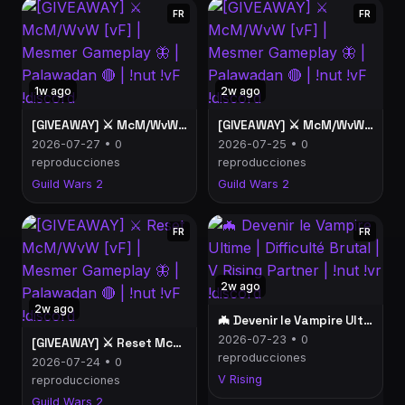
FR
FR
1w ago
2w ago
[GIVEAWAY] ⚔️ McM/WvW [vF] | Mesmer Gameplay 🦋 | Palawadan 🔴 | !nut !vF !discord
[GIVEAWAY] ⚔️ McM/WvW [vF] | Mesmer Gameplay 🦋 | Palawadan 🔴 | !nut !vF !discord
2026-07-27 • 0
2026-07-25 • 0
reproducciones
reproducciones
Guild Wars 2
Guild Wars 2
FR
FR
2w ago
2w ago
🦇 Devenir le Vampire Ultime | Difficulté Brutal | V Rising Partner | !nut !vr !discord
2026-07-23 • 0
[GIVEAWAY] ⚔️ Reset McM/WvW [vF] | Mesmer Gameplay 🦋 | Palawadan 🔴 | !nut !vF !discord
reproducciones
2026-07-24 • 0
V Rising
reproducciones
Guild Wars 2