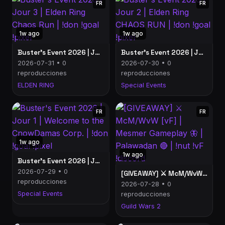
FR
FR
1w ago
1w ago
Buster's Event 2026 | Jour 3 | Elden Ring Chaos Run | !don !goal !pixel
Buster's Event 2026 | Jour 2 | Elden Ring CHAOS RUN | !don !goal !pixel
2026-07-31 • 0
2026-07-30 • 0
reproducciones
reproducciones
ELDEN RING
Special Events
FR
FR
1w ago
1w ago
Buster's Event 2026 | Jour 1 | Welcome to the CnowDamas Corp. | !don !goal !pixel
2026-07-29 • 0
[GIVEAWAY] ⚔️ McM/WvW [vF] | Mesmer Gameplay 🦋 | Palawadan 🔴 | !nut !vF !discord
reproducciones
2026-07-28 • 0
Special Events
reproducciones
Guild Wars 2