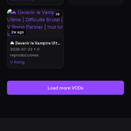
FR
2w ago
🦇 Devenir le Vampire Ultime | Difficulté Brutal | V Rising Partner | !nut !vr !discord
2026-07-23 • 0
reproducciones
V Rising
Load more VODs