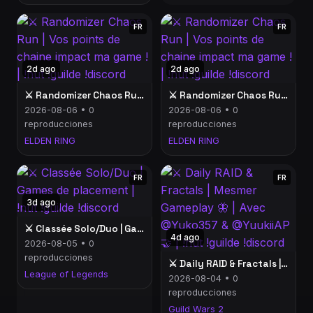
FR
FR
2d ago
2d ago
⚔️ Randomizer Chaos Run | Vos points de chaine impact ma game ! | !nut !guilde !discord
⚔️ Randomizer Chaos Run | Vos points de chaine impact ma game ! | !nut !guilde !discord
2026-08-06 • 0
2026-08-06 • 0
reproducciones
reproducciones
ELDEN RING
ELDEN RING
FR
FR
3d ago
⚔️ Classée Solo/Duo | Games de placement | !nut !guilde !discord
4d ago
2026-08-05 • 0
reproducciones
⚔️ Daily RAID & Fractals | Mesmer Gameplay 🦋 | Avec @Yuko357 & @YuukiiAP 🤝 | !nut !guilde !discord
League of Legends
2026-08-04 • 0
reproducciones
Guild Wars 2