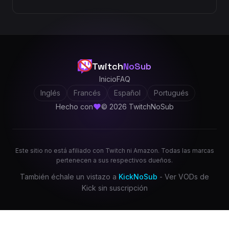
Twitch
NoSub
Inicio
FAQ
Inglés
Francés
Español
Portugués
Hecho con
© 2026 TwitchNoSub
Este sitio no está afiliado con Twitch ni Amazon. Todas las marcas
pertenecen a sus respectivos dueños.
También échale un vistazo a
KickNoSub
- Ver VODs de
Kick sin suscripción