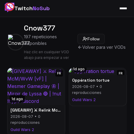
Twitch
NoSub
Cnow377
197 repeticiones
Follow
disponibles
Volver para ver VODs
Haz clic en cualquier VOD
abajo para empezar a ver
1d ago
FR
FR
Oppération tortue
2026-08-07 • 0
reproducciones
1d ago
Guild Wars 2
[GIVEAWAY] ⚔️ Relink McM/WvW [vF] | Mesmer Gameplay 🦋 | Miroir de Lyssa 🔵 | !nut !hype !discord
2026-08-07 • 0
reproducciones
Guild Wars 2