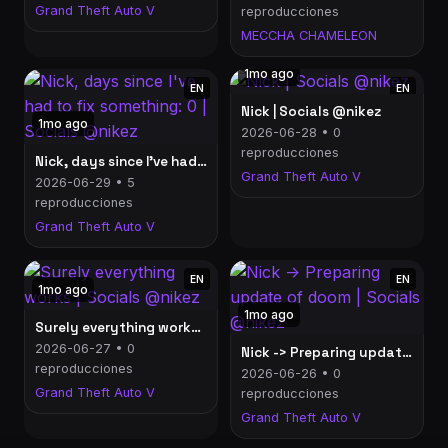
Grand Theft Auto V
reproducciones
MECCHA CHAMELEON
1mo ago
EN
EN
Nick | Socials @nikez
1mo ago
2026-06-28 • 0
reproducciones
Nick, days since I've had to fix something: 0 | Socials @nikez
Grand Theft Auto V
2026-06-29 • 5
reproducciones
Grand Theft Auto V
EN
EN
1mo ago
1mo ago
Surely everything works | Socials @nikez
2026-06-27 • 0
Nick -> Preparing update of doom | Socials @nikez
reproducciones
2026-06-26 • 0
Grand Theft Auto V
reproducciones
Grand Theft Auto V