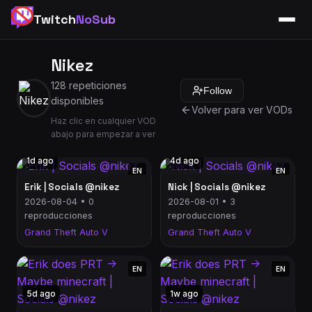
Twitch
NoSub
Nikez
128 repeticiones
Follow
disponibles
Volver para ver VODs
Haz clic en cualquier VOD
abajo para empezar a ver
1d ago
4d ago
EN
EN
Erik | Socials @nikez
Nick | Socials @nikez
2026-08-04 • 0
2026-08-01 • 3
reproducciones
reproducciones
Grand Theft Auto V
Grand Theft Auto V
EN
EN
5d ago
1w ago