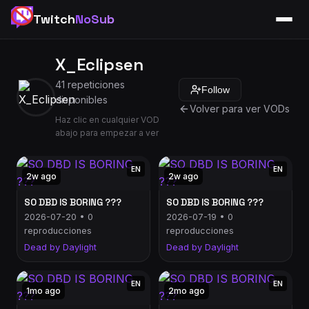
Twitch
NoSub
X_Eclipsen
41 repeticiones
Follow
disponibles
Volver para ver VODs
Haz clic en cualquier VOD
abajo para empezar a ver
EN
EN
2w ago
2w ago
SO DBD IS BORING ???
SO DBD IS BORING ???
2026-07-20 • 0
2026-07-19 • 0
reproducciones
reproducciones
Dead by Daylight
Dead by Daylight
EN
EN
1mo ago
2mo ago