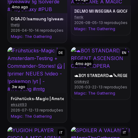
4mo ago
DELMO MI INSEGNA A GIOCARE A
fierik
O GAJO !samsung !giveaway !ig !solverde #PlayGalaxy #PUB
2026-08-05
•
13 reproduções
thetji
Magic: The Gathering
2026-04-10
•
14 reproduções
Magic: The Gathering
DE
EN
4mo ago
🐢BO1 STANDARD🐢🔪REGENT A
crokeyz
3w ago
2026-03-22
•
13 reproduções
Magic: The Gathering
ekszit93
2026-07-12
•
13 reproduções
Magic: The Gathering
IT
IT