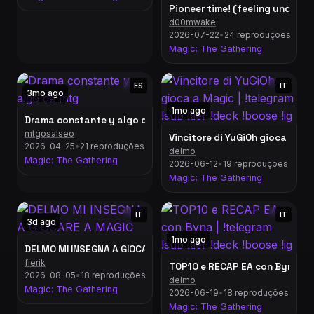
Pioneer time! (feeling under t
d00mwake
2026-07-22
•
24 reproduções
Magic: The Gathering
ES
IT
3mo ago
1mo ago
Drama constante y algo de mtg
mtgosalseo
Vincitore di YuGiOh gioca a Magi
2026-04-25
•
21 reproduções
delmo
Magic: The Gathering
2026-06-12
•
19 reproduções
Magic: The Gathering
IT
IT
3d ago
1mo ago
DELMO MI INSEGNA A GIOCARE A MAGIC
fierik
TOP10 e RECAP EA con Byna | !te
2026-08-05
•
18 reproduções
delmo
Magic: The Gathering
2026-06-19
•
18 reproduções
Magic: The Gathering