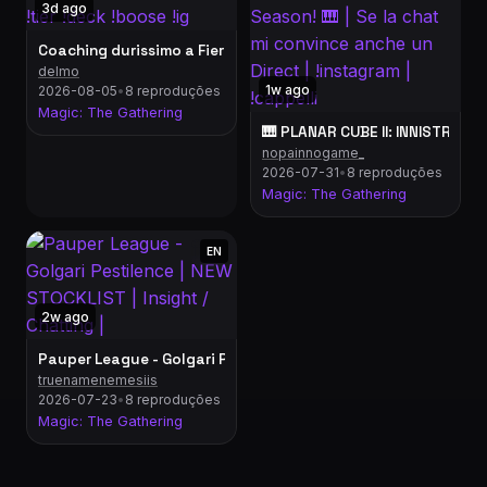
3d ago
Coaching durissimo a Fierik! | !telegram !sub !tier !deck !boose
delmo
1w ago
2026-08-05
•
8 reproduções
Magic: The Gathering
🎹 PLANAR CUBE II: INNISTRAD - 
nopainnogame_
2026-07-31
•
8 reproduções
Magic: The Gathering
EN
2w ago
Pauper League - Golgari Pestilence | NEW STOCKLIST | Insight /
truenamenemesiis
2026-07-23
•
8 reproduções
Magic: The Gathering