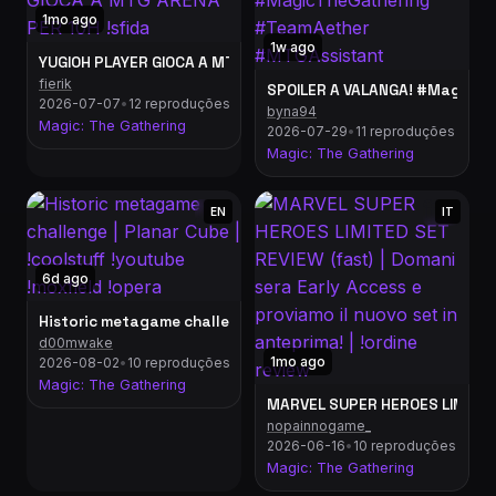
1mo ago
1w ago
YUGIOH PLAYER GIOCA A MTG ARENA PER 10H !sfida
fierik
2026-07-07
•
12 reproduções
byna94
Magic: The Gathering
2026-07-29
•
11 reproduções
Magic: The Gathering
EN
IT
6d ago
Historic metagame challenge | Planar Cube | !cool
d00mwake
1mo ago
2026-08-02
•
10 reproduções
Magic: The Gathering
MARVEL SUPER HEROES LIMITED SE
nopainnogame_
2026-06-16
•
10 reproduções
Magic: The Gathering