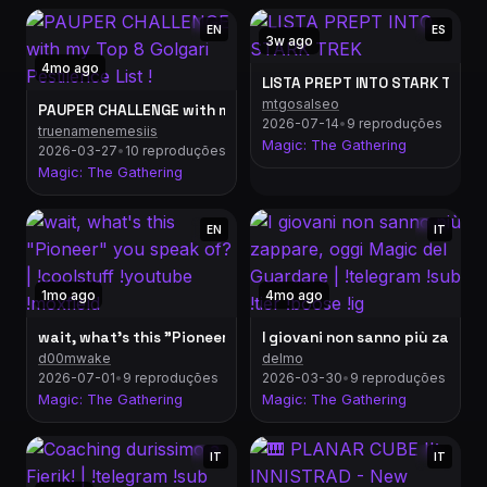
EN
ES
3w ago
4mo ago
LISTA PREPT INTO STARK TREK
mtgosalseo
PAUPER CHALLENGE with my Top 8 Golgari Pestilence List !
2026-07-14
•
9 reproduções
truenamenemesiis
Magic: The Gathering
2026-03-27
•
10 reproduções
Magic: The Gathering
EN
IT
1mo ago
4mo ago
wait, what's this "Pioneer" you speak of? | !coolstuff !youtu
I giovani non sanno più zappare
d00mwake
delmo
2026-07-01
•
9 reproduções
2026-03-30
•
9 reproduções
Magic: The Gathering
Magic: The Gathering
IT
IT