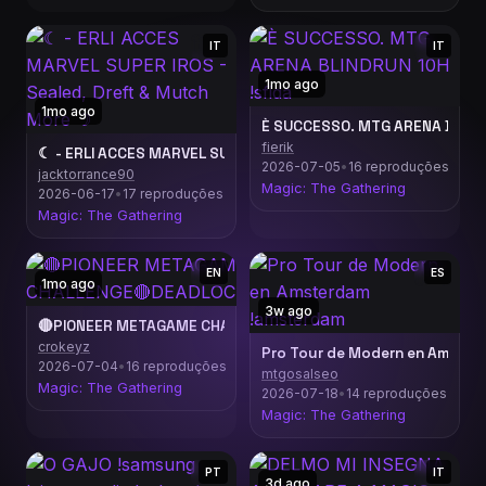
IT
IT
1mo ago
1mo ago
È SUCCESSO. MTG ARENA BLINDR
fierik
☾ - ERLI ACCES MARVEL SUPER IROS - Sealed, Dreft & Mutch 
2026-07-05
•
16 reproduções
jacktorrance90
Magic: The Gathering
2026-06-17
•
17 reproduções
Magic: The Gathering
EN
ES
1mo ago
3w ago
🔴PIONEER METAGAME CHALLENGE🔴DEADLOCK🔴
crokeyz
Pro Tour de Modern en Amste
2026-07-04
•
16 reproduções
mtgosalseo
Magic: The Gathering
2026-07-18
•
14 reproduções
Magic: The Gathering
PT
IT
3d ago