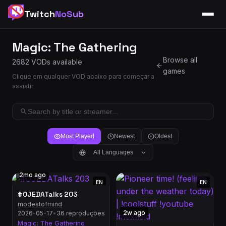
Twitch
NoSub
Magic: The Gathering
Browse all
2682 VODs available
games
Clique em qualquer VOD abaixo para começar a
assistir
Most Played
Newest
Oldest
All Languages
2mo ago
EN
EN
#OJEDATalks 203
modestofmind
2w ago
2026-05-17
•
36 reproduções
Magic: The Gathering