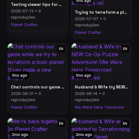
1mo ago
Testing viewer tips for Planet Crafter Toxicity
2026-07-13 • 0
Trying to terraform a planet while our chat sabotages us!
reproduções
2026-07-07 • 0
Planet Crafter
reproduções
Planet Crafter
EN
EN
1mo ago
1mo ago
Chat controls our game while we try to terraform a toxic planet (Evan made a new plugin)
Husband & Wife try NEW Co-Op Puzzle Adventure! (We Were Here Tomorrow) #sponsored
2026-06-21 • 0
2026-06-14 • 0
reproduções
reproduções
Planet Crafter
We Were Here Tomorrow
EN
EN
2mo ago
2mo ago