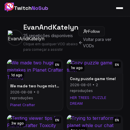
Twitch
NoSub
EvanAndKatelyn
Follow
25 repetições disponíveis
Voltar para ver
Clique em qualquer VOD abaixo
VODs
para começar a assistir
EN
EN
1w ago
1d ago
Cozy puzzle game time!
2026-08-01 • 2
We made two huge mistakes in Planet Crafter Toxicity
reproduções
2026-08-08 • 0
HER TREES : PUZZLE
reproduções
DREAM
Planet Crafter
EN
EN
3w ago