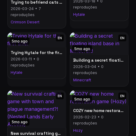
2026-03-18 • 0
Trying to befriend cats and dogs in Crimson Desert
reproduções
2026-03-24 • 7
Hytale
reproduções
Crimson Desert
EN
EN
5mo ago
5mo ago
Trying Hytale for the first time!
2026-03-11 • 0
Building a secret floating island base in Minecraft!
reproduções
2026-03-04 • 0
Hytale
reproduções
Minecraft
EN
EN
5mo ago
COZY new home restoration game (Hozy)
2026-02-23 • 0
5mo ago
reproduções
Hozy
New survival crafting game with town and plague management?! (Nested Lands Early Access)