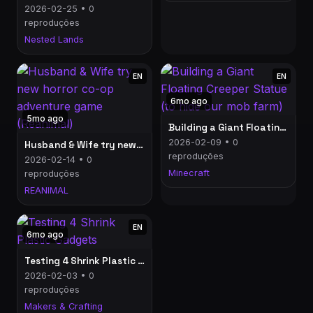
2026-02-25 • 0
reproduções
Nested Lands
EN
EN
6mo ago
5mo ago
Building a Giant Floating Creeper Statue (to hide our mob farm)
2026-02-09 • 0
Husband & Wife try new horror co-op adventure game (Reanimal)
reproduções
2026-02-14 • 0
Minecraft
reproduções
REANIMAL
EN
6mo ago
Testing 4 Shrink Plastic Gadgets
2026-02-03 • 0
reproduções
Makers & Crafting