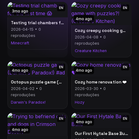
EN
EN
3mo ago
4mo ago
Testing trial chambers for the first time 😱
2026-04-15 • 0
Cozy creepy cooking game with puzzles?! (Creature Kitchen)
reproduções
2026-04-08 • 0
Minecraft
reproduções
Creature Kitchen
EN
EN
4mo ago
4mo ago
Octopus puzzle game (Darwin's Paradox!) #ad
Cozy home renovation ❤️
2026-04-02 • 0
2026-03-30 • 0
reproduções
reproduções
Darwin's Paradox!
Hozy
EN
EN
4mo ago
4mo ago
Our First Hytale Base Build