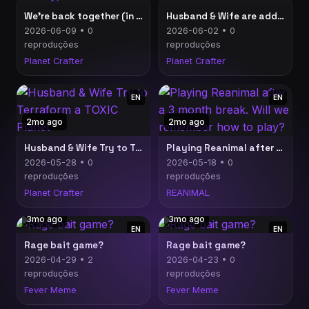
We're back together (in Planet Crafter Toxicity)
Husband & Wife are addicted to Terraforming a TOXIC Planet
2026-06-09 • 0
2026-06-02 • 0
reproduções
reproduções
Planet Crafter
Planet Crafter
EN
EN
2mo ago
2mo ago
Husband & Wife Try to Terraform a TOXIC Planet
Playing Reanimal after a 3 month break. Will we remember how to play?
2026-05-28 • 0
2026-05-18 • 0
reproduções
reproduções
Planet Crafter
REANIMAL
3mo ago
3mo ago
EN
EN
Rage bait game?
Rage bait game?
2026-04-29 • 2
2026-04-23 • 0
reproduções
reproduções
Fever Meme
Fever Meme