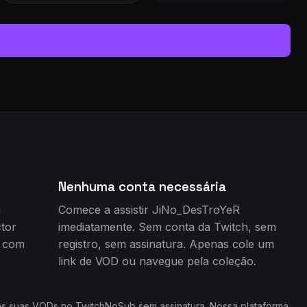
Nenhuma conta necessária
m
Comece a assistir JiNo_DesTroYeR
tor
imediatamente. Sem conta da Twitch, sem
e com
registro, sem assinatura. Apenas cole um
link de VOD ou navegue pela coleção.
 as suas VODs no TwitchNoSub sem assinatura. Nossa plataforma