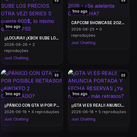
ES
ES
1mo ago
CAPCOM SHOWCASE 2026 - ¿Se adelanta ONIMUSHA?
1mo ago
2026-06-25 • 0
reproduções
¡¡LOCURA!! ¡XBOX SUBE LOS PRECIOS OTRA VEZ! SERIES S cuesta 600$, lo mismo que una PS5
Just Chatting
2026-06-26 • 2
reproduções
Just Chatting
ES
ES
1mo ago
1mo ago
¡¡PÁNICO CON GTA VI POR POSIBLE RETRASO!! ¿AWOKED 2 CANCELADO?
¡¡GTA VI ES REAL!! ANUNCIA PORTADA Y FECHA RESERVAS ¿Ya no habrá más retrasos?
2026-06-19 • 4 reproduções
2026-06-18 • 5 reproduções
Just Chatting
Just Chatting