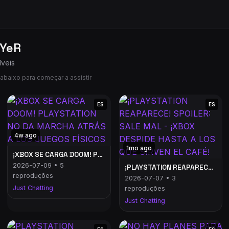
oYeR
íveis
abaixo para começar a assistir
ES
ES
4w ago
1mo ago
¡XBOX SE CARGA DOOM! PLAYSTATION NO DA MARCHA ATRÁS A LOS JUEGOS FÍSICOS
2026-07-09 • 5
¡PLAYSTATION REAPARECE! SPOILER: SALE MAL - ¡XBOX DESPIDE HASTA A LOS QUE SIRVEN EL CAFÉ!
reproduções
2026-07-07 • 3
Just Chatting
reproduções
Just Chatting