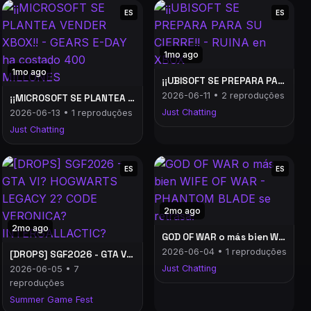
ES
ES
1mo ago
1mo ago
¡¡UBISOFT SE PREPARA PARA SU CIERRE!! - RUINA en XBOX
2026-06-11 • 2 reproduções
¡¡MICROSOFT SE PLANTEA VENDER XBOX!! - GEARS E-DAY ha costado 400 MILLONES
Just Chatting
2026-06-13 • 1 reproduções
Just Chatting
ES
ES
2mo ago
2mo ago
GOD OF WAR o más bien WIFE OF WAR - PHANTOM BLADE se retrasa!
2026-06-04 • 1 reproduções
[DROPS] SGF2026 - GTA VI? HOGWARTS LEGACY 2? CODE VERONICA? INTERGALLACTIC?
Just Chatting
2026-06-05 • 7
reproduções
Summer Game Fest