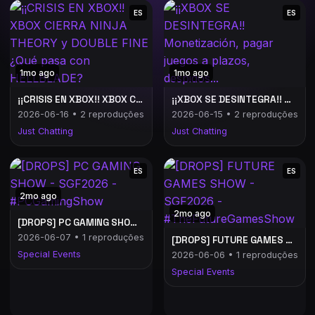
ES
ES
1mo ago
1mo ago
¡¡CRISIS EN XBOX!! XBOX CIERRA NINJA THEORY y DOUBLE FINE ¿Qué pasa con HELLBLADE?
¡¡XBOX SE DESINTEGRA!! Monetización, pagar juegos a plazos, despidos...
2026-06-16 • 2 reproduções
2026-06-15 • 2 reproduções
Just Chatting
Just Chatting
ES
ES
2mo ago
2mo ago
[DROPS] PC GAMING SHOW - SGF2026 - #PCGamingShow
2026-06-07 • 1 reproduções
[DROPS] FUTURE GAMES SHOW - SGF2026 - #TheFutureGamesShow
Special Events
2026-06-06 • 1 reproduções
Special Events