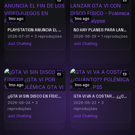
ES
ES
1mo ago
1mo ago
PLAYSTATION ANUNCIA EL FIN DE LOS VIDEOJUEGOS EN FÍSICO
NO HAY PLANES PARA LANZAR GTA VI CON DISCO FÍSICO - Polémica RAMpocalypse
2026-07-01 • 3 reproduções
2026-06-29 • 1 reproduções
Just Chatting
Just Chatting
ES
ES
1mo ago
1mo ago
¡¡GTA VI SIN DISCO EN FÍSICO!! ¿GTA VI POR 100€? POLÉMICA GTA VI
GTA VI VA A COSTAR... ¿¿CUÁNTO?? POLÉMICA HALO en PS5
2026-06-24 • 3
2026-06-22 • 3
reproduções
reproduções
Just Chatting
Just Chatting