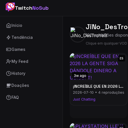
Twitch
NoSub
JiNo_DesTr
Início
102 repetições dispon
Tendência
Clique em qualquer VOD 
Games
ES
My Feed
History
3w ago
Doações
¡INCREÍBLE QUE EN 2026 LA GENTE SIGA DÁNDOLE DINERO A UBISOFT!
2026-07-10 • 4 reproduções
FAQ
Just Chatting