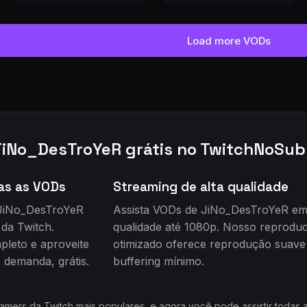
Load more VODs
JiNo_DesTroYeR grátis no TwitchNoSub
as as VODs
Streaming de alta qualidade
 JiNo_DesTroYeR
Assista VODs de JiNo_DesTroYeR e
da Twitch.
qualidade até 1080p. Nosso reproduc
leto e aproveite
otimizado oferece reprodução suav
 demanda, grátis.
buffering mínimo.
mers da Twitch mais populares, e agora você pode assistir todas