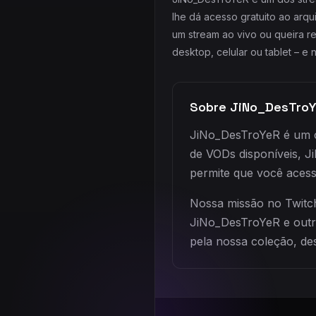
lhe dá acesso gratuito ao arq
um stream ao vivo ou queira r
desktop, celular ou tablet – e
Sobre JiNo_DesTro
JiNo_DesTroYeR é um cr
de VODs disponíveis, 
permite que você acess
Nossa missão no Twitch
JiNo_DesTroYeR e outr
pela nossa coleção, de