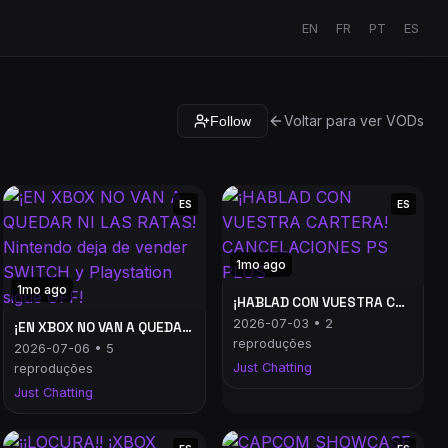
EN
FR
PT
ES
Voltar para ver VODs
Follow
ES
ES
1mo ago
1mo ago
¡HABLAD CON VUESTRA CARTERA! CANCELACIONES PS PLUS
2026-07-03 • 2
¡EN XBOX NO VAN A QUEDAR NI LAS RATAS! Nintendo deja de vender SWITCH y Playstation sigue OFF!
reproduções
2026-07-06 • 5
Just Chatting
reproduções
Just Chatting