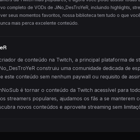
uivo completo de VODs de JiNo_DesTroYeR, incluindo highlights, s
ever seus momentos favoritos, nossa biblioteca tem tudo o que você
 nunca mais perca excelente conteúdo.
YeR
iador de conteúdo na Twitch, a principal plataforma de 
JiNo_DesTroYeR construiu uma comunidade dedicada de e
e este conteúdo sem nenhum paywall ou requisito de assin
NoSub é tornar o conteúdo da Twitch acessível para todo
os streamers populares, ajudamos os fãs a se manterem c
scubra novos conteúdos e aproveite streaming sem limitaç