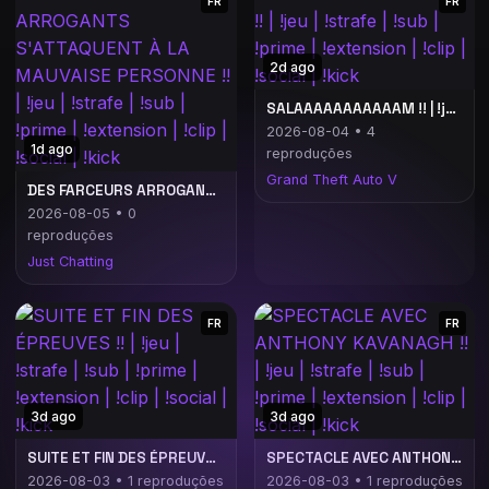
FR
FR
2d ago
SALAAAAAAAAAAAM !! | !jeu | !strafe | !sub | !prime | !extension | !clip | !social | !kick
2026-08-04 • 4
1d ago
reproduções
Grand Theft Auto V
DES FARCEURS ARROGANTS S'ATTAQUENT À LA MAUVAISE PERSONNE !! | !jeu | !strafe | !sub | !prime | !extension | !clip | !social | !kick
2026-08-05 • 0
reproduções
Just Chatting
FR
FR
3d ago
3d ago
SUITE ET FIN DES ÉPREUVES !! | !jeu | !strafe | !sub | !prime | !extension | !clip | !social | !kick
SPECTACLE AVEC ANTHONY KAVANAGH !! | !jeu | !strafe | !sub | !prime | !extension | !clip | !social | !kick
2026-08-03 • 1 reproduções
2026-08-03 • 1 reproduções