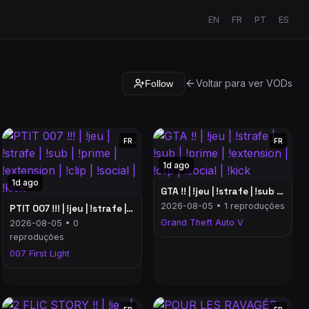
EN
FR
PT
ES
Voltar para ver VODs
Follow
FR
FR
1d ago
1d ago
GTA !! | !jeu | !strafe | !sub | !prime | !extension | !clip | !social | !kick
2026-08-05 • 1 reproduções
PTIT 007 !!! | !jeu | !strafe | !sub | !prime | !extension | !clip | !social | !kick
Grand Theft Auto V
2026-08-05 • 0
reproduções
007 First Light