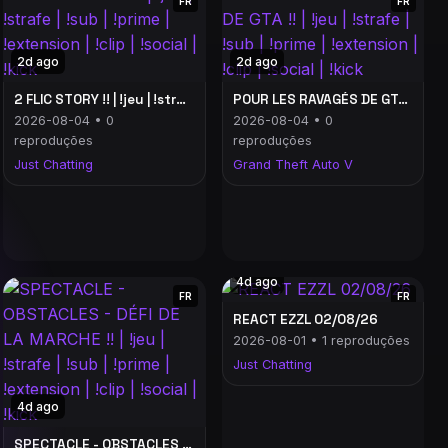
FR
FR
2d ago
2d ago
2 FLIC STORY !! | !jeu | !strafe | !sub | !prime | !extension | !clip | !social | !kick
POUR LES RAVAGÉS DE GTA !! | !jeu | !strafe | !sub | !prime | !extension | !clip | !social | !kick
2026-08-04 • 0
2026-08-04 • 0
reproduções
reproduções
Just Chatting
Grand Theft Auto V
4d ago
FR
FR
REACT EZZL 02/08/26
2026-08-01 • 1 reproduções
Just Chatting
4d ago
SPECTACLE - OBSTACLES - DÉFI DE LA MARCHE !! | !jeu | !strafe | !sub | !prime | !extension | !clip | !social | !kick