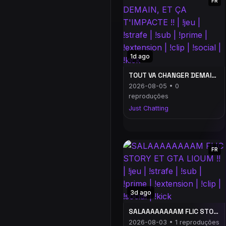
FR
1d ago
TOUT VA CHANGER DEMAIN, ET ÇA T'IMPACTE !! | !jeu | !strafe | !sub | !prime | !extension | !clip | !social | !kick
2026-08-05 • 0
reproduções
Just Chatting
FR
3d ago
SALAAAAAAAAM FLIC STORY ET GTA LIOUM !! | !jeu | !strafe | !sub | !prime | !extension | !clip | !social | !kick
2026-08-03 • 1 reproduções