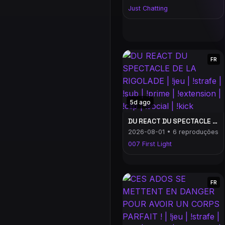
Just Chatting
FR
5d ago
DU REACT DU SPECTACLE DE LA RIGOLADE | !jeu | !strafe | !sub | !prime | !extension | !clip | !social | !kick
2026-08-01 • 6 reproduções
007 First Light
FR