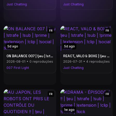
Just Chatting
Just Chatting
FR
FR
5d ago
5d ago
ON BALANCE 007 | !jeu | !strafe | !sub | !prime | !extension | !clip | !social | !kick
REACT, VALO & BOXE | !jeu | !strafe | !sub | !prime | !extension | !clip | !social | !kick
2026-08-01 • 0 reproduções
2026-07-31 • 4 reproduções
007 First Light
Just Chatting
FR
FR
1w ago