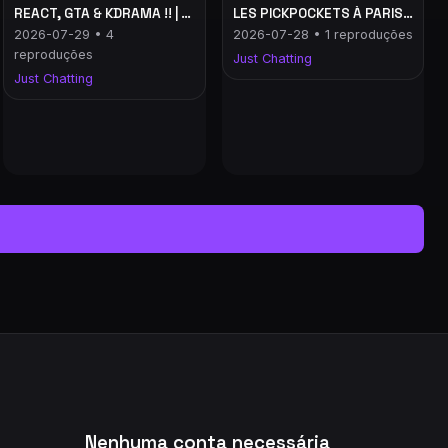
REACT, GTA & KDRAMA !! | !jeu | !strafe | !sub | !prime | !extension | !clip | !social | !kick
LES PICKPOCKETS À PARIS !! | !jeu | !strafe | !sub | !prime | !extension | !clip | !social | !kick
2026-07-29 • 4
2026-07-28 • 1 reproduções
reproduções
Just Chatting
Just Chatting
Nenhuma conta necessária