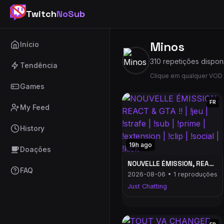
Twitch
NoSub
Minos
Início
310 repetições dispon
Tendência
Clique em qualquer VOD 
Games
FR
My Feed
History
19h ago
Doações
NOUVELLE ÉMISSION, REACT & GTA !! | !jeu | !strafe | !sub | !prime | !extension | !clip | !social | !kick
FAQ
2026-08-06 • 1 reproduções
Just Chatting