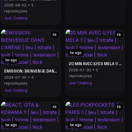
2026-08-02 • 5
reproduções
Just Chatting
FR
FR
1w ago
1w ago
20 MIN AVEC ILYES MELA !! | !jeu | !strafe | !sub | !prime | !extension | !clip | !social | !kick
2026-07-30 • 0
ÉMISSION: BIENVENUE DANS L'ARÈNE | !jeu | !strafe | !sub | !prime | !extension | !clip | !social | !kick
reproduções
2026-07-30 • 4
Just Chatting
reproduções
Just Chatting
FR
FR
1w ago
1w ago