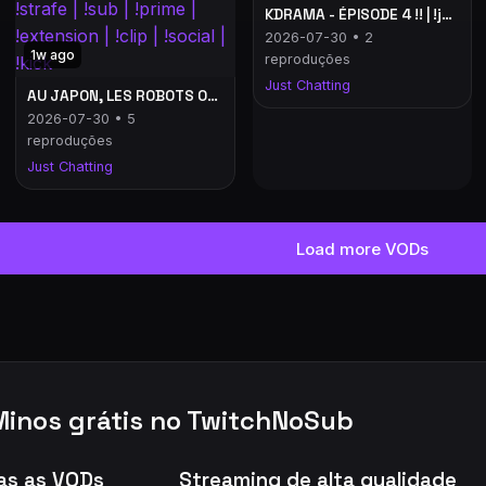
KDRAMA - ÉPISODE 4 !! | !jeu | !strafe | !sub | !prime | !extension | !clip | !social | !kick
2026-07-30 • 2
1w ago
reproduções
Just Chatting
AU JAPON, LES ROBOTS ONT PRIS LE CONTRÔLE DU QUOTIDIEN !! | !jeu | !strafe | !sub | !prime | !extension | !clip | !social | !kick
2026-07-30 • 5
reproduções
Just Chatting
Load more VODs
Minos grátis no TwitchNoSub
as as VODs
Streaming de alta qualidade