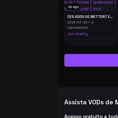
1w ago
CES ADOS SE METTENT EN DANGER POUR AVOIR UN CORPS PARFAIT ! | !jeu | !strafe | !sub | !prime | !extension | !clip | !social | !kick
2026-07-30 • 2
reproduções
Just Chatting
Assista VODs de 
Acesso gratuito a tod