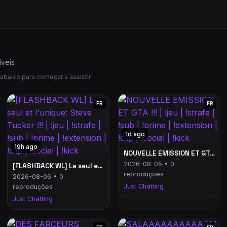
íveis
abaixo para começar a assistir
FR
FR
1d ago
19h ago
NOUVELLE EMISSION ET GTA !!! | !jeu | !strafe | !sub | !prime | !extension | !clip | !social | !kick
2026-08-05 • 0
[FLASHBACK WL] Le seul et l'unique: Steve Tucker !!! | !jeu | !strafe | !sub | !prime | !extension | !clip | !social | !kick
reproduções
2026-08-06 • 0
Just Chatting
reproduções
Just Chatting