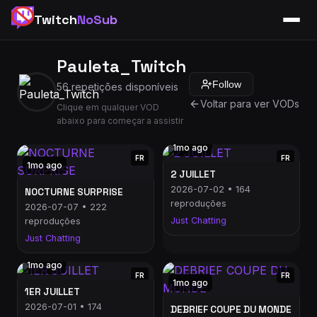
Twitch
NoSub
Pauleta_Twitch
Follow
56 repetições disponíveis
Voltar para ver VODs
Clique em qualquer VOD
abaixo para começar a assistir
1mo ago
FR
FR
1mo ago
2 JUILLET
2026-07-02 • 164
NOCTURNE SURPRISE
reproduções
2026-07-07 • 222
Just Chatting
reproduções
Just Chatting
1mo ago
FR
FR
1mo ago
1ER JUILLET
2026-07-01 • 174
DEBRIEF COUPE DU MONDE