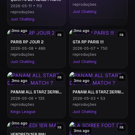
reproduções
2026-05-11 • 113
Just Chatting
reproduções
Just Chatting
3mo ago
3mo ago
FR
FR
PARIS RP JOUR 2
GTA RP PARIS !!!
2026-05-08 • 486
2026-05-07 • 750
reproduções
reproduções
Just Chatting
Just Chatting
FR
FR
3mo ago
3mo ago
PANAM ALL STARZ DERNIER MATCH ?
PANAM ALL STARZ DERNIER MATCH ?
2026-05-06 • 135
2026-05-03 • 53
reproduções
reproduções
Kings League
Just Chatting
3mo ago
FR
FR
3mo ago
VENDREDI 1ER MAI