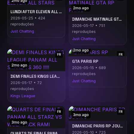
2mo ago
2mo ago
LUNDI AFTER ELEVEN ALL STARS
2026-05-25 • 424
DIMANCHE MATINALE GTA RP PARIS
reproduções
2026-05-17 • 751
Just Chatting
reproduções
Just Chatting
2mo ago
FR
FR
GTA PARIS RP
2mo ago
2026-05-15 • 689
reproduções
DEMI FINALES KINGS LEAGUE PANAM ALL STARZ VS 360 !!!!!
Just Chatting
2026-05-17 • 72
reproduções
Kings League
FR
FR
3mo ago
3mo ago
DIMANCHE PARIS RP JOUR 3
2026-05-10 • 725
QUARTS DE FINALE PANAM ALL STARZ VS WOLF PACK RAMI