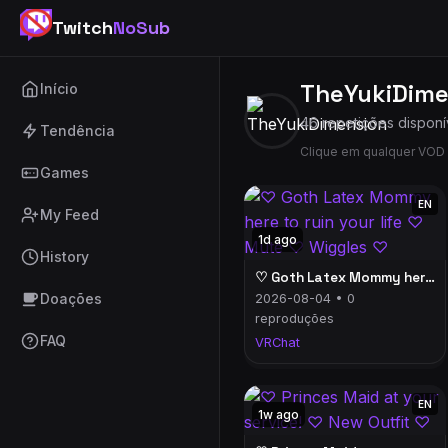
Twitch
NoSub
TheYukiDime
Início
46 repetições disponí
Tendência
Clique em qualquer VOD 
Games
EN
My Feed
1d ago
History
♡ Goth Latex Mommy here to ruin your life ♡ Mute ♡ Wiggles ♡
Doações
2026-08-04 • 0
reproduções
FAQ
VRChat
EN
1w ago