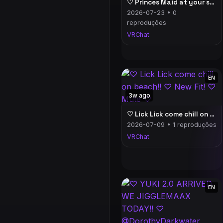
♡ Princes Maid at your service! ♡ New Outfit ♡
2026-07-23 • 0
reproduções
VRChat
EN
3w ago
♡ Lick Lick come chill on beach!! ♡ New Fit! ♡ Mute ♡
2026-07-09 • 1 reproduções
VRChat
EN