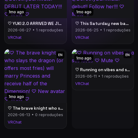
1mo ago
1mo ago
♡ YUKI 2.0 ARRIVED WE JIGGLEMAAX TODAY!! ♡ @DorothyDarkwater DEBUT LATER TODAY!!! ♡ Mute ♡
♡ This Saturday new base huge jiggly jiggly update and @DorothyDarkwater debut!! Follow her!!! ♡ Mute ♡
2026-06-27 • 1 reproduções
2026-06-25 • 1 reproduções
VRChat
VRChat
EN
EN
1mo ago
♡ Running on vibes and sus ideas ♡ Mute ♡
2026-06-11 • 1 reproduções
VRChat
1mo ago
♡ The brave knight who slays the dragon (or offers most fries) will marry Princess and receive half of the Dimension! ♡ New avatar ♡ Mute ♡
2026-06-13 • 0 reproduções
VRChat