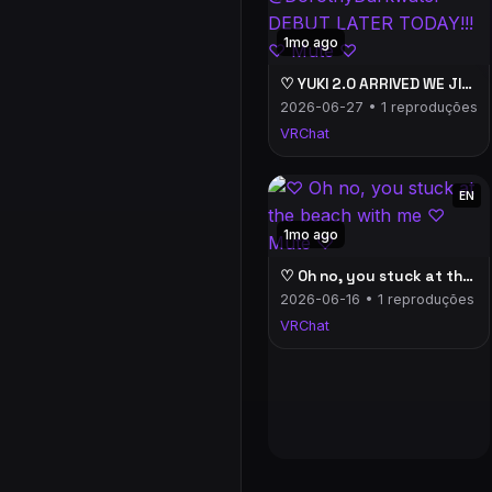
1mo ago
♡ YUKI 2.0 ARRIVED WE JIGGLEMAAX TODAY!! ♡ @DorothyDarkwater DEBUT LATER TODAY!!! ♡ Mute ♡
2026-06-27 • 1 reproduções
VRChat
EN
1mo ago
♡ Oh no, you stuck at the beach with me ♡ Mute ♡
2026-06-16 • 1 reproduções
VRChat