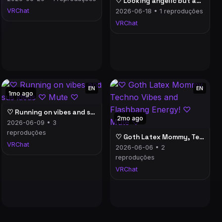
♡ Looking angelic but acting like devil!! ♡ Mute ♡
VRChat
2026-06-18 • 1 reproduções
VRChat
EN
EN
1mo ago
♡ Running on vibes and sus ideas ♡ Mute ♡
2mo ago
2026-06-09 • 3
reproduções
♡ Goth Latex Mommy, Techno Vibes and Flashbang Energy! ♡ Mute ♡
VRChat
2026-06-06 • 2
reproduções
VRChat