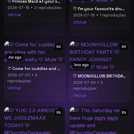
♡ Princes Maid at your service! ♡ New Outfit ♡
2026-07-18 • 2 reproduções
♡ I'm your favourite drug you can't get enough! ♡ Mute ♡
VRChat
2026-07-16 • 1 reproduções
VRChat
EN
EN
4w ago
1mo ago
♡ Come for cuddles and vibes with fav princess waifu ♡ Mute ♡
2026-07-07 • 0
♡ MOONHOLLOW BIRTHDAY PARTY ♡ FANCY JOINING? !GROUP ♡ Mute ♡
reproduções
2026-07-04 • 2
VRChat
reproduções
VRChat
EN
EN