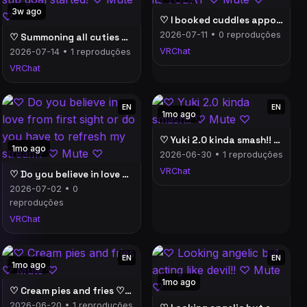
3w ago
♡ I booked cuddles appointment with you and its TODAY ♡ Mute ♡
2026-07-11 • 0 reproduções
♡ Summoning all cuties and sussies ♡ New avatar sub goal started! ♡ Mute ♡
VRChat
2026-07-14 • 1 reproduções
VRChat
EN
EN
1mo ago
♡ Yuki 2.0 kinda smash!! ♡ Mute ♡
1mo ago
2026-06-30 • 1 reproduções
VRChat
♡ Do you believe in love from first sight or do you have to refresh my stream? ♡ Mute ♡
2026-07-02 • 0
reproduções
VRChat
EN
EN
1mo ago
1mo ago
♡ Cream pies and fries ♡ Mute ♡
2026-06-20 • 1 reproduções