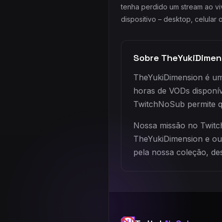
tenha perdido um stream ao vi
dispositivo – desktop, celular
Sobre TheYukiDimen
TheYukiDimension é um 
horas de VODs disponí
TwitchNoSub permite q
Nossa missão no Twitch
TheYukiDimension e ou
pela nossa coleção, de