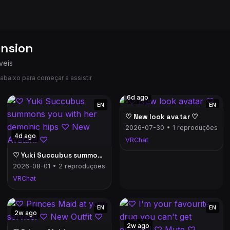
nsion
veis
abaixo para começar a assistir
6d ago
EN
EN
♡ New look avatar ♡
2026-07-30 • 1 reproduções
4d ago
VRChat
♡ Yuki Succubus summons you with her demonic hips ♡ New Avatar!! ♡
2026-08-01 • 2 reproduções
VRChat
EN
EN
2w ago
2w ago