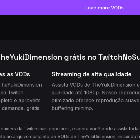
Load more VODs
TheYukiDimension grátis no TwitchNoS
as as VODs
Streaming de alta qualidade
 TheYukiDimension
Assista VODs de TheYukiDimension 
da Twitch.
qualidade até 1080p. Nosso reproduc
leto e aproveite
otimizado oferece reprodução suav
 demanda, grátis.
buffering mínimo.
eamers da Twitch mais populares, e agora você pode assistir tod
uito ao arquivo completo de VODs de TheYukiDimension, incluindo h