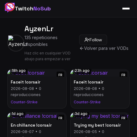
Twitch
NoSub
AyzenLr
135 repeticiones
Follow
disponibles
Volver para ver VODs
Haz clic en cualquier VOD
abajo para empezar a ver
18h ago
23h ago
FR
FR
Faceit !corsair
Faceit !corsair
2026-08-08 • 0
2026-08-08 • 0
reproducciones
reproducciones
Counter-Strike
Counter-Strike
1d ago
3d ago
FR
FR
En chillance !corsair
Trying my best !corsair
2026-08-07 • 0
2026-08-05 • 0