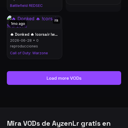
Battlefield REDSEC
FR
1mo ago
🔥 Donked 🔥 !corsair !warzone
2026-06-28 • 0
reproducciones
Call of Duty: Warzone
Load more VODs
Mira VODs de AyzenLr gratis en