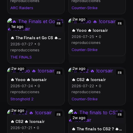
reproducciones
reproducciones
ARC Raiders
Counter-Strike
2w ago
FR
FR
1w ago
🔥 Yooo 🔥 !corsair
2026-07-25 • 0
🔥 The Finals et Go CS 🔥 !corsair
reproducciones
2026-07-27 • 0
Counter-Strike
reproducciones
THE FINALS
2w ago
2w ago
FR
FR
🔥 Yooo 🔥 !corsair
🔥 CS2 🔥 !corsair
2026-07-24 • 0
2026-07-22 • 0
reproducciones
reproducciones
Stronghold 2
Counter-Strike
2w ago
FR
FR
2w ago
🔥 CS2 🔥 !corsair
2026-07-21 • 0
🔥 The finals to CS2 ? 🔥 !corsair