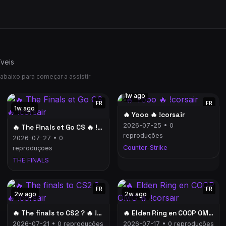
íveis
abaixo para começar a assistir
1w ago
FR
FR
1w ago
🔥 Yooo 🔥 !corsair
2026-07-25 • 0
🔥 The Finals et Go CS 🔥 !corsair
reproduções
2026-07-27 • 0
Counter-Strike
reproduções
THE FINALS
FR
FR
2w ago
2w ago
🔥 The finals to CS2 ? 🔥 !corsair
🔥 Elden Ring en COOP OMG 🔥 !corsair
2026-07-21 • 0 reproduções
2026-07-17 • 0 reproduções