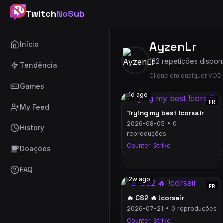
Twitch
NoSub
AyzenLr
Início
132 repetições dispon
Tendência
Clique em qualquer VOD 
Games
1d ago
FR
My Feed
Trying my best !corsair
2026-08-05 • 0
History
reproduções
Counter-Strike
Doações
FAQ
2w ago
FR
🔥 CS2 🔥 !corsair
2026-07-21 • 0 reproduções
Counter-Strike