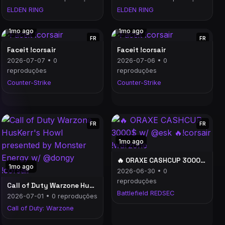
ELDEN RING
ELDEN RING
1mo ago
1mo ago
FR
FR
Faceit !corsair
Faceit !corsair
2026-07-07 • 0
2026-07-06 • 0
reproduções
reproduções
Counter-Strike
Counter-Strike
FR
FR
1mo ago
🔥 ORAXE CASHCUP 3000$ w/ @esk 🔥!corsair !warzone
1mo ago
2026-06-30 • 0
reproduções
Call of Duty Warzone HusKerr's Howl presented by Monster Energy w/ @dongy !corsair
Battlefield REDSEC
2026-07-01 • 0 reproduções
Call of Duty: Warzone