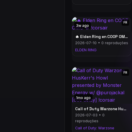
FR
3w ago
🔥 Elden Ring en COOP OMG 🔥 !corsair
2026-07-10 • 0 reproduções
ELDEN RING
FR
1mo ago
Call of Duty Warzone HusKerr's Howl presented by Monster Energy w/ @purojackal [60s delay] !corsair
2026-07-03 • 0
reproduções
Call of Duty: Warzone