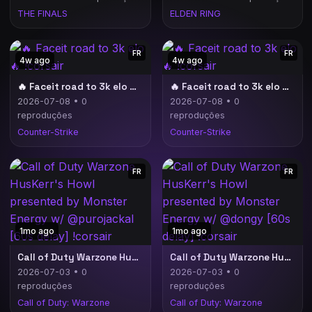
THE FINALS
ELDEN RING
FR
FR
4w ago
4w ago
🔥 Faceit road to 3k elo 🔥 !corsair
🔥 Faceit road to 3k elo 🔥 !corsair
2026-07-08 • 0
2026-07-08 • 0
reproduções
reproduções
Counter-Strike
Counter-Strike
FR
FR
1mo ago
1mo ago
Call of Duty Warzone HusKerr's Howl presented by Monster Energy w/ @purojackal [60s delay] !corsair
Call of Duty Warzone HusKerr's Howl presented by Monster Energy w/ @dongy [60s delay] !corsair
2026-07-03 • 0
2026-07-03 • 0
reproduções
reproduções
Call of Duty: Warzone
Call of Duty: Warzone