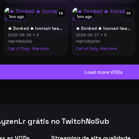
FR
FR
1mo ago
1mo ago
🔥 Donked 🔥 !corsair !warzone
🔥 Donked 🔥 !corsair !warzone
2026-06-28 • 0
2026-06-27 • 0
reproduções
reproduções
Call of Duty: Warzone
Call of Duty: Warzone
Load more VODs
AyzenLr grátis no TwitchNoSub
as as VODs
Streaming de alta qualidade