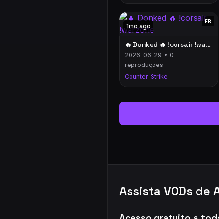
FR
1mo ago
🔥 Donked 🔥 !corsair !warzone
2026-06-29 • 0
reproduções
Counter-Strike
Assista VODs de 
Acesso gratuito a tod