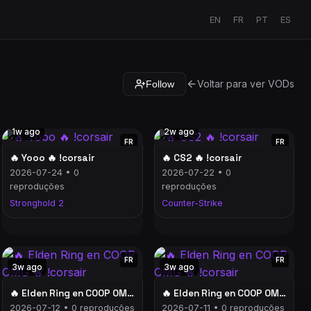
EN
FR
PT
ES
Voltar para ver VODs
Follow
1w ago
2w ago
FR
FR
🔥 Yooo 🔥 !corsair
🔥 CS2 🔥 !corsair
2026-07-24 • 0
2026-07-22 • 0
reproduções
reproduções
Stronghold 2
Counter-Strike
FR
FR
3w ago
3w ago
🔥 Elden Ring en COOP OMG 🔥 !corsair
🔥 Elden Ring en COOP OMG 🔥 !corsair
2026-07-12 • 0 reproduções
2026-07-11 • 0 reproduções