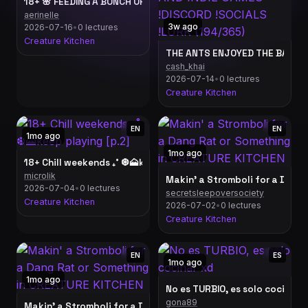
18+ 🌸 FEEDING A BUNCH OF CUTE CREATURES ♡⸜(˶˃ ᵕ ˂˶)⸝♡ 🌸 !
aerinelle
3w ago
2026-07-16
•
0 lectures
Creature Kitchen
THE ANTS ENJOYED THE BARBECU
cash_khai
2026-07-14
•
0 lectures
Creature Kitchen
EN
EN
1mo ago
1mo ago
18+ Chill weekends ₊˚ ❆🗻keep playing [p.2]
microlik
Makin' a Stromboli for a Dang
2026-07-04
•
0 lectures
secretsleepoversociety
Creature Kitchen
2026-07-02
•
0 lectures
Creature Kitchen
EN
ES
1mo ago
1mo ago
No es TURBIO, es solo cocinar 
gona89
Makin' a Stromboli for a Dang Rat or Something in CREATURE