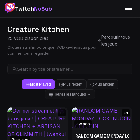
Twitch
NoSub
Creature Kitchen
Parcourir tous
25 VOD disponibles
les jeux
Cliquez sur n'importe quel VOD ci-dessous pour
commencer à regarder
Most Played
Plus récent
Plus ancien
Toutes les langues
FR
EN
3w ago
RANDOM GAME MONDAY LOCK IN 
3mo ago