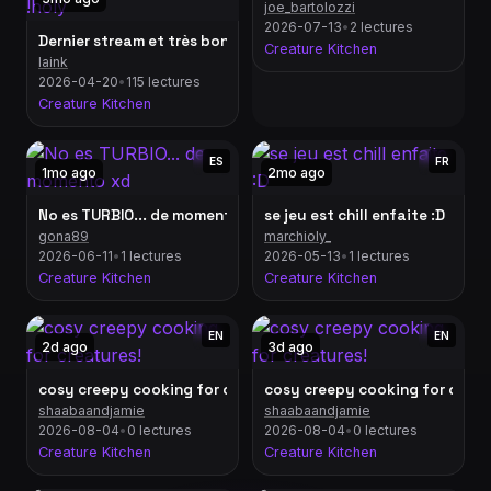
joe_bartolozzi
2026-07-13
•
2 lectures
Dernier stream et très bons jeux ! | CREATURE KITCHEN + ARTIS
Creature Kitchen
laink
2026-04-20
•
115 lectures
Creature Kitchen
ES
FR
1mo ago
2mo ago
No es TURBIO... de momento xd
se jeu est chill enfaite :D
gona89
marchioly_
2026-06-11
•
1 lectures
2026-05-13
•
1 lectures
Creature Kitchen
Creature Kitchen
EN
EN
2d ago
3d ago
cosy creepy cooking for creatures!
cosy creepy cooking for creat
shaabaandjamie
shaabaandjamie
2026-08-04
•
0 lectures
2026-08-04
•
0 lectures
Creature Kitchen
Creature Kitchen