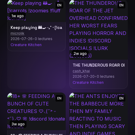
EN
EN
1w ago
Keep playing 🦝🍳 ‧₊˚ ⋅ [!carrots !zoomies !fluff !donate]
microlik
2026-07-26
•
0 lectures
Creature Kitchen
2w ago
THE THUNDEROUS ROAR OF THE 
cash_khai
2026-07-20
•
0 lectures
Creature Kitchen
EN
EN
3w ago