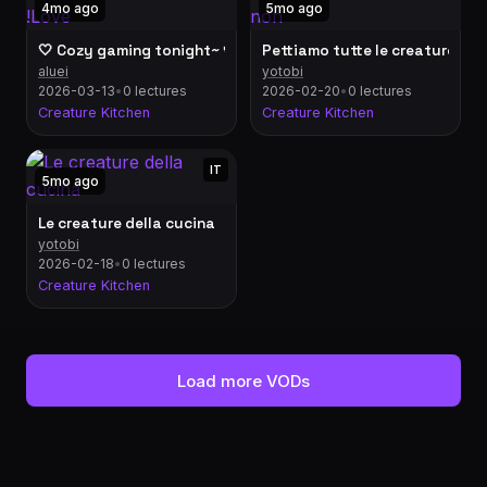
4mo ago
5mo ago
🤍 Cozy gaming tonight~ 🪽 !GG !Merch !Love
Pettiamo tutte le creature inq
aluei
yotobi
2026-03-13
•
0 lectures
2026-02-20
•
0 lectures
Creature Kitchen
Creature Kitchen
IT
5mo ago
Le creature della cucina
yotobi
2026-02-18
•
0 lectures
Creature Kitchen
Load more VODs