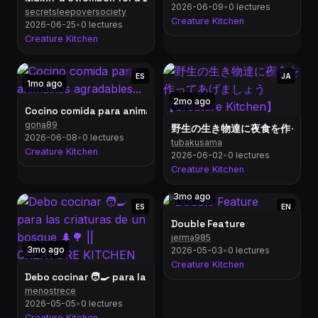
2026-06-09
•
0 lectures
secretsleepoversociety
Creature Kitchen
2026-06-25
•
0 lectures
Creature Kitchen
ES
JA
1mo ago
2mo ago
Cocino comida para animalitos agradables...
gona89
野生の生き物達に夜食を作ってあげまし
2026-06-08
•
0 lectures
tubakusama
Creature Kitchen
2026-06-02
•
0 lectures
Creature Kitchen
3mo ago
ES
EN
Double Feature
jerma985
3mo ago
2026-05-03
•
0 lectures
Creature Kitchen
Debo cocinar 🧑‍🍳 para las criaturas de un bosque 🌲🌳 || C
menostrece
2026-05-05
•
0 lectures
Creature Kitchen