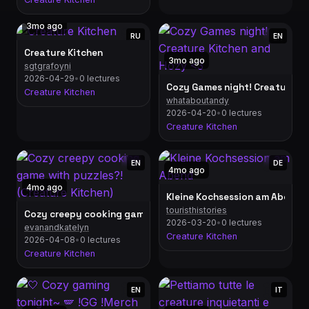
3mo ago
RU
EN
Creature Kitchen
3mo ago
sgtgrafoyni
2026-04-29
•
0 lectures
Cozy Games night! Creature Ki
Creature Kitchen
whataboutandy
2026-04-20
•
0 lectures
Creature Kitchen
EN
DE
4mo ago
4mo ago
Kleine Kochsession am Abend
touristhistories
Cozy creepy cooking game with puzzles?! (Creature Kitchen)
2026-03-20
•
0 lectures
evanandkatelyn
Creature Kitchen
2026-04-08
•
0 lectures
Creature Kitchen
EN
IT