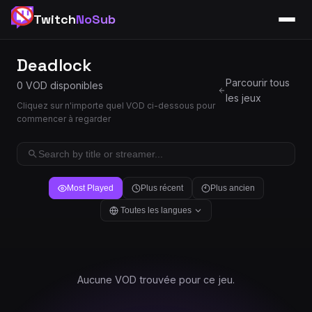
Twitch
NoSub
Deadlock
Parcourir tous
0 VOD disponibles
les jeux
Cliquez sur n'importe quel VOD ci-dessous pour
commencer à regarder
Most Played
Plus récent
Plus ancien
Toutes les langues
Aucune VOD trouvée pour ce jeu.