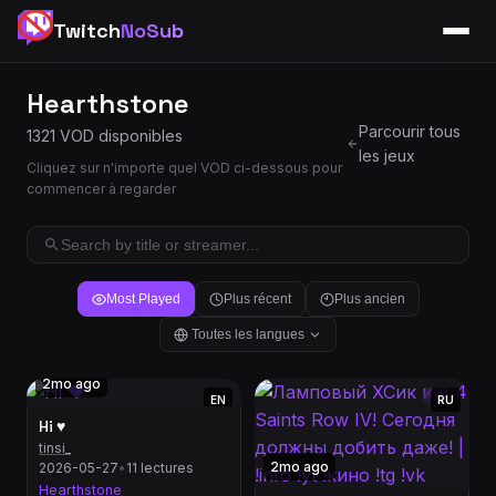
Twitch
NoSub
Hearthstone
Parcourir tous
1321 VOD disponibles
les jeux
Cliquez sur n'importe quel VOD ci-dessous pour
commencer à regarder
Most Played
Plus récent
Plus ancien
Toutes les langues
2mo ago
EN
RU
Hi ♥
tinsi_
2mo ago
2026-05-27
•
11 lectures
Hearthstone