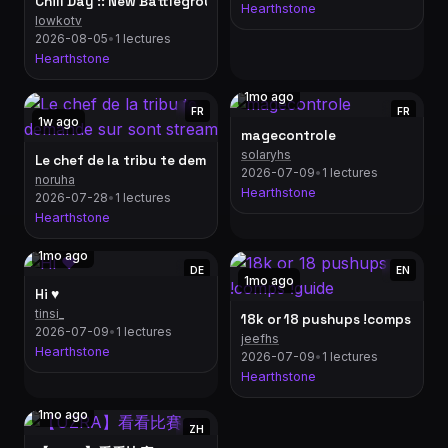
Chill Day :: New Battlegrounds Season Day 1
Hearthstone
lowkotv
2026-08-05
•
1 lectures
Hearthstone
1mo ago
FR
FR
1w ago
magecontrole
solaryhs
Le chef de la tribu te demande sur sont stream
2026-07-09
•
1 lectures
noruha
Hearthstone
2026-07-28
•
1 lectures
Hearthstone
1mo ago
DE
EN
1mo ago
Hi ♥
tinsi_
18k or 18 pushups !comps !gui
2026-07-09
•
1 lectures
jeefhs
Hearthstone
2026-07-09
•
1 lectures
Hearthstone
1mo ago
ZH