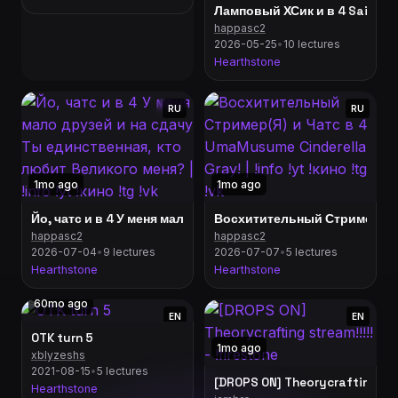
happasc2
2026-05-25
•
10 lectures
Hearthstone
RU
RU
1mo ago
1mo ago
Йо, чатс и в 4 У меня мало друзей и на сдачу Ты единственна
Восхитительный Стример(Я) и Ч
happasc2
happasc2
2026-07-04
•
9 lectures
2026-07-07
•
5 lectures
Hearthstone
Hearthstone
60mo ago
EN
EN
OTK turn 5
1mo ago
xblyzeshs
2021-08-15
•
5 lectures
[DROPS ON] Theorycrafting strea
Hearthstone