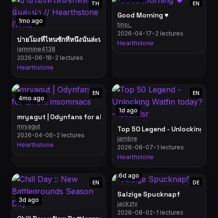
TH
EN
Good Morning ♥
1mo ago
tinsi_
2026-04-17
•
2 lectures
บ่ายโมงที่ไหนซักที่หนึงนั่นล่ะน่า // Hearthstone (Wild)
Hearthstone
iammine4138
2026-06-18
•
2 lectures
Hearthstone
EN
EN
4mo ago
1d ago
mryagut | Odynfans for all the insomniacs
mryagut
Top 50 Legend - Unlocking Watf
2026-04-06
•
2 lectures
jambre
Hearthstone
2026-08-07
•
1 lectures
Hearthstone
6d ago
EN
DE
Salzige Spucknapf
3d ago
jackztv
2026-08-02
•
1 lectures