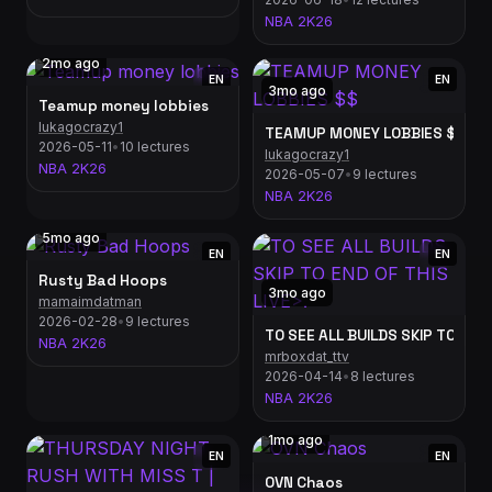
NBA 2K26
2mo ago
EN
EN
3mo ago
Teamup money lobbies
lukagocrazy1
TEAMUP MONEY LOBBIES $$
2026-05-11
•
10 lectures
lukagocrazy1
NBA 2K26
2026-05-07
•
9 lectures
NBA 2K26
5mo ago
EN
EN
Rusty Bad Hoops
3mo ago
mamaimdatman
2026-02-28
•
9 lectures
TO SEE ALL BUILDS SKIP TO END 
NBA 2K26
mrboxdat_ttv
2026-04-14
•
8 lectures
NBA 2K26
1mo ago
EN
EN
OVN Chaos