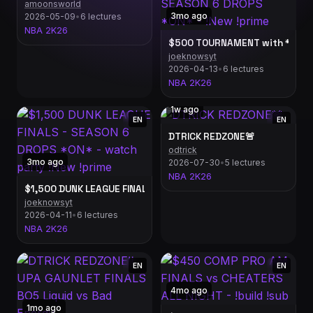
amoonsworld
3mo ago
2026-05-09
•
6 lectures
NBA 2K26
$500 TOURNAMENT with *NEW* 
joeknowsyt
2026-04-13
•
6 lectures
NBA 2K26
1w ago
EN
EN
DTRICK REDZONE🚨
odtrick
3mo ago
2026-07-30
•
5 lectures
NBA 2K26
$1,500 DUNK LEAGUE FINALS - SEASON 6 DROPS *ON* - watch p
joeknowsyt
2026-04-11
•
6 lectures
NBA 2K26
EN
EN
4mo ago
1mo ago