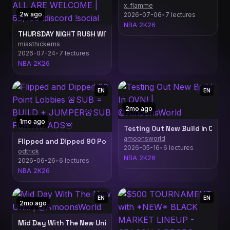
x_flamme
2w ago
2026-07-06
•
7 lectures
NBA 2K26
THURSDAY NIGHT RUSH WITH MISS T | ALL ARE WELCOME | 68/100
missthickems
2026-07-24
•
7 lectures
NBA 2K26
EN
EN
2mo ago
1mo ago
Testing Out New Build In OVN!
amoonsworld
Flipped and Dipped 90 Point Lobbies 🚨SUB = BUILD + JUMPE
2026-05-16
•
6 lectures
odtrick
NBA 2K26
2026-06-26
•
6 lectures
NBA 2K26
EN
EN
2mo ago
Mid Day With The New Unit! | @AmoonsWorld