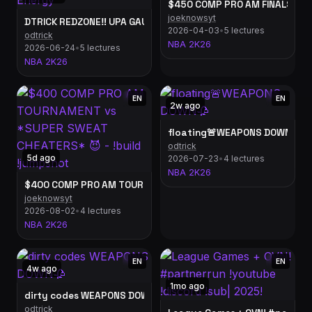
$450 COMP PRO AM FINALS vs CH
joeknowsyt
DTRICK REDZONE‼️ UPA GAUNLET FINALS BO5 Liquid vs Bad
2026-04-03
•
5 lectures
odtrick
NBA 2K26
2026-06-24
•
5 lectures
NBA 2K26
EN
EN
2w ago
floating🚨WEAPONS DOWN🥀
odtrick
5d ago
2026-07-23
•
4 lectures
NBA 2K26
$400 COMP PRO AM TOURNAMENT vs *SUPER SWEAT CHEATERS* 
joeknowsyt
2026-08-02
•
4 lectures
NBA 2K26
EN
EN
4w ago
1mo ago
dirty codes WEAPONS DOWN🥀
odtrick