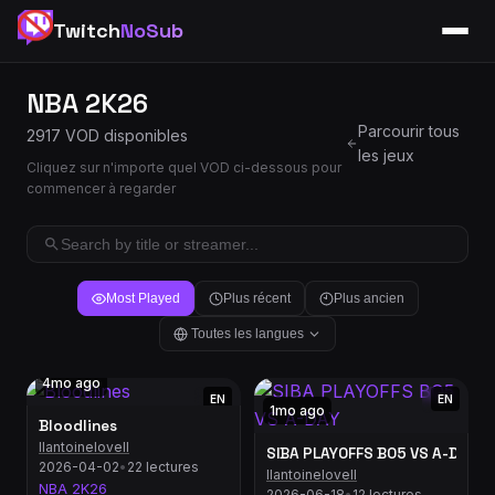
Twitch
NoSub
NBA 2K26
Parcourir tous
2917 VOD disponibles
les jeux
Cliquez sur n'importe quel VOD ci-dessous pour
commencer à regarder
Most Played
Plus récent
Plus ancien
Toutes les langues
4mo ago
EN
EN
1mo ago
Bloodlines
llantoinelovell
SIBA PLAYOFFS BO5 VS A-DAY
2026-04-02
•
22 lectures
llantoinelovell
NBA 2K26
2026-06-18
•
12 lectures