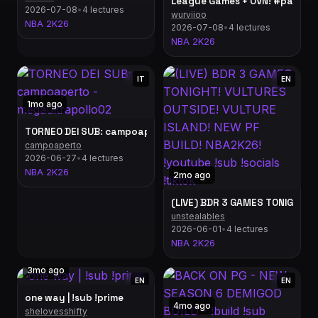
League Games + OVN! #partnerr
2026-07-08
•
4 lectures
wurviioo
NBA 2K26
2026-07-08
•
4 lectures
NBA 2K26
IT
EN
1mo ago
TORNEO DEI SUB: campoaperto - megaultrapollo02
campoaperto
2026-06-27
•
4 lectures
NBA 2K26
2mo ago
(LIVE) BDR 3 GAMES TONIGHT! V
unstealables
2026-06-01
•
4 lectures
NBA 2K26
3mo ago
EN
EN
one way | !sub !prime
4mo ago
shelovesshifty