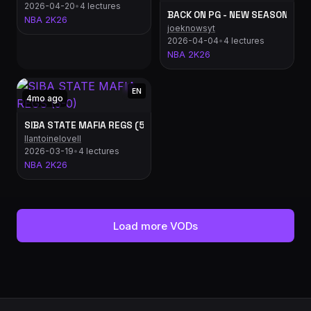
2026-04-20
•
4 lectures
BACK ON PG - NEW SEASON 6 DEM
NBA 2K26
joeknowsyt
2026-04-04
•
4 lectures
NBA 2K26
EN
4mo ago
SIBA STATE MAFIA REGS (5-0)
llantoinelovell
2026-03-19
•
4 lectures
NBA 2K26
Load more VODs