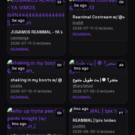
ES
EN
3w ago
Reanimal Costream w/ @vamp
3w ago
lina58
2026-07-11
•
0 lectures
JUGAMOS REANIMAL - YA VIMOS N4N44444444
REANIMAL
camilanga
2026-07-11
•
0 lectures
REANIMAL
EN
AR
3w ago
1mo ago
shaking in my boots w/ @rinqueen_
متجر؟ 🛑 | بث طويل متنوع
vixella
dharyfahad
2026-07-10
•
0 lectures
2026-07-05
•
0 lectures
REANIMAL
REANIMAL
1mo ago
EN
PT
REANIMAL | !pix !video
1mo ago
juudtkk
2026-06-30
•
0 lectures