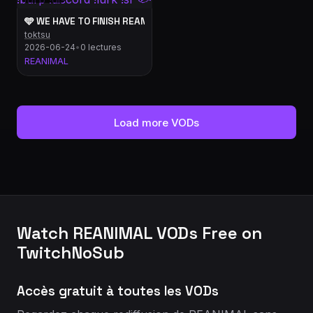
🩵 WE HAVE TO FINISH REANIMAL!!🩵 !burp !discord !lurk !sr 🐟
toktsu
2026-06-24
•
0 lectures
REANIMAL
Load more VODs
Watch REANIMAL VODs Free on
TwitchNoSub
Accès gratuit à toutes les VODs