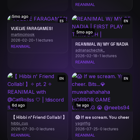
REANIMAL
5mo ago
ES
EN
VUELVE FARAGAMES!
5mo ago
martinciriook
2026-02-20
•
1 lectures
REANIMAL W/ MY GF NADIA | FIR
REANIMAL
adrianachechik_
2026-02-18
•
1 lectures
REANIMAL
EN
EN
6d ago
1w ago
【 Hibbi n' Friend Collab! 】✧ pt. 2 ✧ REANIMAL with @CatRollss 
😱 If
hibbi_cus
yagirlfig
2026-07-30
•
0 lectures
2026-07-25
•
0 lectures
REANIMAL
REANIMAL