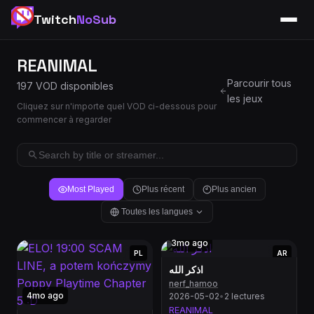
Twitch
NoSub
REANIMAL
Parcourir tous
197 VOD disponibles
les jeux
Cliquez sur n'importe quel VOD ci-dessous pour
commencer à regarder
Most Played
Plus récent
Plus ancien
Toutes les langues
3mo ago
PL
AR
اذكر الله
nerf_hamoo
4mo ago
2026-05-02
•
2 lectures
REANIMAL