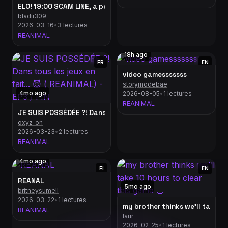
ELO! 19:00 SCAM LINE, a potem kończymy Poppy Playtime Cha
bladii309
2026-03-16
•
3 lectures
REANIMAL
18h ago
FR
EN
video gamesssssss
storymodebae
4mo ago
2026-08-05
•
1 lectures
REANIMAL
JE SUIS POSSÉDÉE ?! Dans tous les jeux en fait... 😈 ( REANIMAL
oxyz_on
2026-03-23
•
2 lectures
REANIMAL
4mo ago
FI
EN
REANAL
5mo ago
britneysumell
2026-03-22
•
1 lectures
my brother thinks we'll take 10
REANIMAL
laur
2026-02-25
•
1 lectures