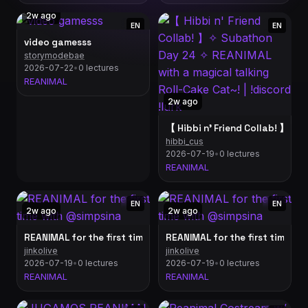
2w ago
EN
EN
video gamesss
storymodebae
2026-07-22
•
0 lectures
REANIMAL
2w ago
【 Hibbi n' Friend Collab! 】✧ S
hibbi_cus
2026-07-19
•
0 lectures
REANIMAL
EN
EN
2w ago
2w ago
REANIMAL for the first time with @simpsina
REANIMAL for the first time w
jinkolive
jinkolive
2026-07-19
•
0 lectures
2026-07-19
•
0 lectures
REANIMAL
REANIMAL