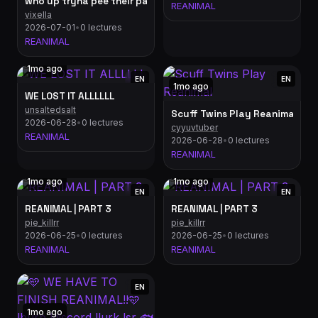
who up tryna pee their pants tonight (w/ @rinqueen_)
REANIMAL
vixella
2026-07-01
•
0 lectures
REANIMAL
1mo ago
EN
EN
1mo ago
WE LOST IT ALLLLLL
unsaltedsalt
Scuff Twins Play Reanimal
2026-06-28
•
0 lectures
cyyuvtuber
REANIMAL
2026-06-28
•
0 lectures
REANIMAL
1mo ago
1mo ago
EN
EN
REANIMAL | PART 3
REANIMAL | PART 3
pie_killrr
pie_killrr
2026-06-25
•
0 lectures
2026-06-25
•
0 lectures
REANIMAL
REANIMAL
EN
1mo ago