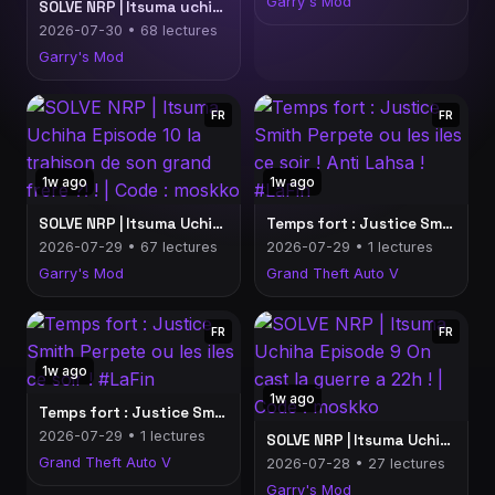
Garry's Mod
SOLVE NRP | Itsuma uchiha et ses 1000 couteau dans le dos Episode 11 | Code : moskko
2026-07-30 • 68 lectures
Garry's Mod
FR
FR
1w ago
1w ago
SOLVE NRP | Itsuma Uchiha Episode 10 la trahison de son grand frere ?! ! | Code : moskko
Temps fort : Justice Smith Perpete ou les iles ce soir ! Anti Lahsa ! #LaFin
2026-07-29 • 67 lectures
2026-07-29 • 1 lectures
Garry's Mod
Grand Theft Auto V
FR
FR
1w ago
1w ago
Temps fort : Justice Smith Perpete ou les iles ce soir ! #LaFin
2026-07-29 • 1 lectures
SOLVE NRP | Itsuma Uchiha Episode 9 On cast la guerre a 22h ! | Code : moskko
Grand Theft Auto V
2026-07-28 • 27 lectures
Garry's Mod