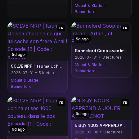
Mount & Blade II:
Bannerlord
FR
FR
5d ago
Bannelord Coop avec Imran , Artan , et Paradou
5d ago
2026-07-31 • 3 lectures
Mount & Blade II:
SOLVE NRP | Itsuma Uchiha cherche ce que lui cache son frere Anai ! Episode 12 | Code : moskko
Bannerlord
2026-07-31 • 5 lectures
Mount & Blade II:
Bannerlord
FR
FR
6d ago
NISQY NOUS APPREND A JOUER AVEC AENOT
6d ago
2026-07-30 • 0 lectures