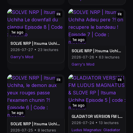
FR
FR
1w ago
1w ago
SOLVE NRP | Itsuma Uchiha Le downfall du clangui Episode 8 | Code : moskko
2026-07-27 • 23 lectures
SOLVE NRP | Itsuma Uchiha Adieu pere ?! on recupere le bandeau ! Episode 7 | Code : moskko
Garry's Mod
2026-07-26 • 63 lectures
Garry's Mod
FR
FR
1w ago
1w ago
GLADIATOR VERSION FM LUDUS MAGNATUS & SLOVE RP | Itsuma Uchiha Episode 5 | code : moskko
2026-07-24 • 13 lectures
SOLVE NRP | Itsuma Uchiha, le demon aux yeux rouges passe l'examen chunin ?! Episode 6 | Code : moskko
Ludus Magnatus: Gladiator
2026-07-25 • 8 lectures