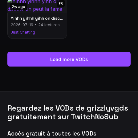
FR
2w ago
Yihhh yihhh yihh on discute un peut la famé
2026-07-19 • 24 lectures
Just Chatting
Load more VODs
Regardez les VODs de grizzlyvgds
gratuitement sur TwitchNoSub
Accès gratuit à toutes les VODs