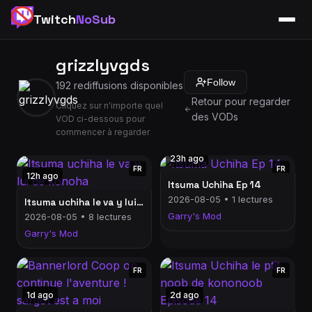
Twitch
NoSub
grizzlyvgds
Follow
192 rediffusions disponibles
Retour pour regarder
Cliquez sur n'importe quel
des VODs
VOD ci-dessous pour
commencer à regarder
23h ago
FR
FR
12h ago
Itsuma Uchiha Ep 14
2026-08-05 • 1 lectures
Itsuma uchiha le va y lui de konoha
Garry's Mod
2026-08-05 • 8 lectures
Garry's Mod
FR
FR
1d ago
2d ago