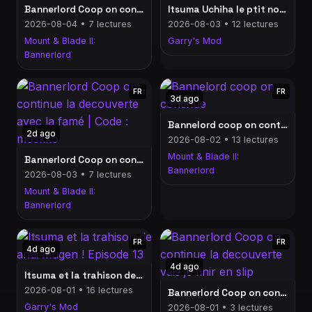
Bannerlord Coop on continue l'aventure ! sargot est a moi
Itsuma Uchiha le ptit noob de kononoob Episode 14
2026-08-04 • 7 lectures
2026-08-03 • 12 lectures
Mount & Blade II:
Garry's Mod
Bannerlord
FR
FR
3d ago
Bannelord coop on continue
2d ago
2026-08-02 • 13 lectures
Mount & Blade II:
Bannerlord Coop on continue la decouverte avec la famé | Code : moskko
Bannerlord
2026-08-03 • 7 lectures
Mount & Blade II:
Bannerlord
FR
FR
4d ago
4d ago
Itsuma et la trahison de anai mugen ! Episode 13
2026-08-01 • 16 lectures
Bannerlord Coop on continue la decouverte vais je finir en slip
Garry's Mod
2026-08-01 • 3 lectures