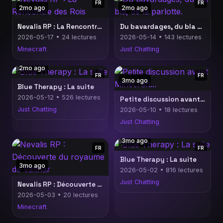
FR
FR
2mo ago
2mo ago
Nevalis RP : La Rencontre des Rois
Du bavardages, du bla bla, de la parlotte.
2026-05-17 • 24 lectures
2026-05-14 • 143 lectures
Minecraft
Just Chatting
2mo ago
FR
FR
3mo ago
Blue Therapy : La suite
2026-05-12 • 526 lectures
Petite discussion avant Minecraft...
Just Chatting
2026-05-10 • 18 lectures
Just Chatting
3mo ago
FR
FR
Blue Therapy : La suite
3mo ago
2026-05-02 • 816 lectures
Just Chatting
Nevalis RP : Découverte du royaume de Valthar
2026-05-03 • 20 lectures
Minecraft