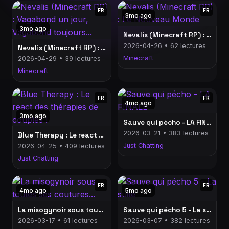
FR
FR
3mo ago
3mo ago
Nevalis (Minecraft RP) : Le Nouveau Monde
2026-04-26 • 62 lectures
Nevalis (Minecraft RP) : Vagabond un jour, Vagabond toujours...
Minecraft
2026-04-29 • 39 lectures
Minecraft
FR
FR
4mo ago
3mo ago
Sauve qui pécho - LA FINALE
2026-03-21 • 383 lectures
Blue Therapy : Le react des thérapies de couples !
Just Chatting
2026-04-25 • 409 lectures
Just Chatting
FR
FR
4mo ago
5mo ago
La misogynoir sous toutes ses coutures...
Sauve qui pécho 5 - La suite
2026-03-17 • 61 lectures
2026-03-07 • 382 lectures