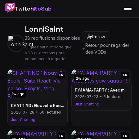
Twitch
NoSub
LonniSaint
Follow
38 rediffusions disponibles
Retour pour regarder
Cliquez sur n'importe quel
des VODs
VOD ci-dessous pour
commencer à regarder
FR
FR
2w ago
PYJAMA-PARTY : Avec mes gow suuuur !!!
1w ago
2026-07-23 • 5 lectures
Just Chatting
CHATTING : Nouvelle Ecole, Suite React, Vie perso, Projets, Vlog RDC...
2026-07-28 • 60 lectures
Just Chatting
FR
FR