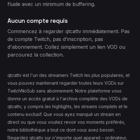
fluide avec un minimum de buffering.
Aucun compte requis
Commencez à regarder qtcattv immédiatement. Pas
de compte Twitch, pas d'inscription, pas
d'abonnement. Collez simplement un lien VOD ou
parcourez la collection.
qtcattv est l'un des streamers Twitch les plus populaires, et
vous pouvez maintenant regarder toutes leurs VODs sur
TwitchNoSub sans abonnement. Notre plateforme vous
donne un accès gratuit à l'archive complète des VODs de
qtcattv, y compris les highlights, les streams complets et le
contenu exclusif. Que vous ayez manqué un stream en
direct ou que vous vouliez revoir vos moments préférés,
notre bibliothèque a tout ce dont vous avez besoin.
Regardez qtcattv sur n'importe quel appareil – ordinateur,