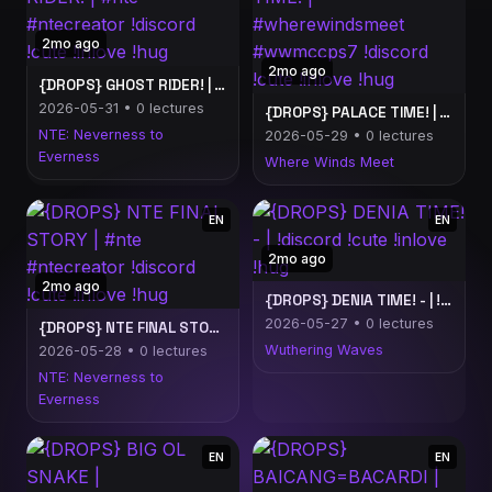
2mo ago
2mo ago
{DROPS} GHOST RIDER! | #nte #ntecreator !discord !cute !inlove !hug
2026-05-31 • 0 lectures
{DROPS} PALACE TIME! | #wherewindsmeet #wwmccps7 !discord !cute !inlove !hug
NTE: Neverness to
2026-05-29 • 0 lectures
Everness
Where Winds Meet
EN
EN
2mo ago
2mo ago
{DROPS} DENIA TIME! - | !discord !cute !inlove !hug
2026-05-27 • 0 lectures
{DROPS} NTE FINAL STORY | #nte #ntecreator !discord !cute !inlove !hug
Wuthering Waves
2026-05-28 • 0 lectures
NTE: Neverness to
Everness
EN
EN