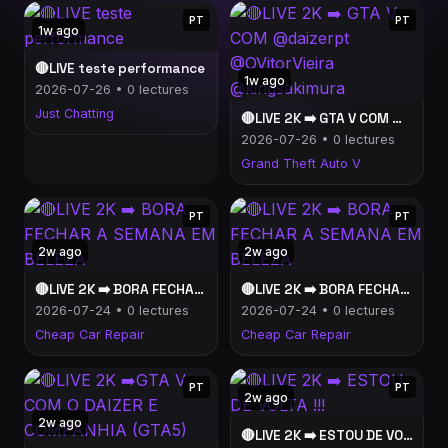
PT
PT
1w ago
🔴LIVE teste performance
1w ago
2026-07-26 • 0 lectures
Just Chatting
🔴LIVE 2K ➡️ GTA V COM @daizerpt @OVitorVieira @kingsakimura
2026-07-26 • 0 lectures
Grand Theft Auto V
PT
PT
2w ago
2w ago
🔴LIVE 2K ➡️ BORA FECHAR A SEMANA EM BELEZA
🔴LIVE 2K ➡️ BORA FECHAR A SEMANA EM BELEZA
2026-07-24 • 0 lectures
2026-07-24 • 0 lectures
Cheap Car Repair
Cheap Car Repair
PT
PT
2w ago
2w ago
🔴LIVE 2K ➡️ ESTOU DE VOLTA !!!