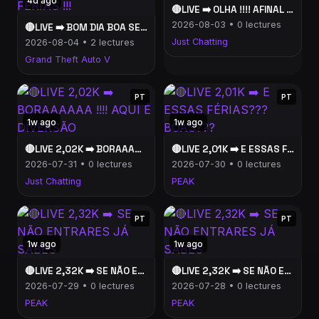
4d ago
🔴LIVE ➡️ OLHA !!!! AFINAL ESTÁ ONLINE....
2026-08-03 • 0 lectures
🔴LIVE ➡️ BOM DIA BOA SEMANA E BOAS FÉRIAS !!!
Just Chatting
2026-08-04 • 2 lectures
Grand Theft Auto V
PT
PT
1w ago
1w ago
🔴LIVE 2,02K ➡️ BORAAAAAA !!!! AQUI É DIVERSÃO
🔴LIVE 2,01K ➡️ E ESSAS FÉRIAS??? BOAS???
2026-07-31 • 0 lectures
2026-07-30 • 0 lectures
Just Chatting
PEAK
PT
PT
1w ago
1w ago
🔴LIVE 2,32K ➡️ SE NÃO ENTRARES JÁ SABES
🔴LIVE 2,32K ➡️ SE NÃO ENTRARES JÁ SABES
2026-07-29 • 0 lectures
2026-07-28 • 0 lectures
PEAK
PEAK