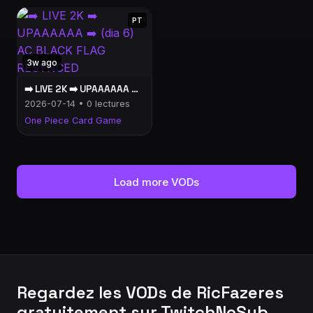
PT
3w ago
➡️ LIVE 2K ➡️ UPAAAAAA ➡️ (dia 6) AC BLACK FLAG RESYNCED
2026-07-14 • 0 lectures
One Piece Card Game
Load more VODs
Regardez les VODs de RicFazeres
gratuitement sur TwitchNoSub