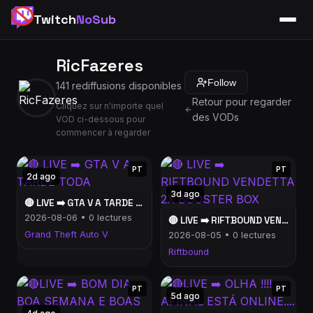
Twitch
NoSub
RicFazeres
Follow
141 rediffusions disponibles
Retour pour regarder
Cliquez sur n'importe quel
des VODs
VOD ci-dessous pour
commencer à regarder
PT
PT
2d ago
3d ago
🔴 LIVE ➡️ GTA V A TARDE TODA
2026-08-06 • 0 lectures
🔴 LIVE ➡️ RIFTBOUND VENDETTA 2X BOOSTER BOX
Grand Theft Auto V
2026-08-05 • 0 lectures
Riftbound
PT
PT
5d ago