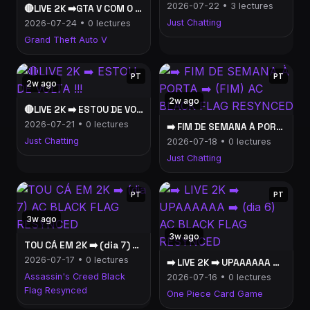
2026-07-22 • 3 lectures
🔴LIVE 2K ➡️GTA V COM O DAIZER E COMPANHIA (GTA5)
Just Chatting
2026-07-24 • 0 lectures
Grand Theft Auto V
PT
PT
2w ago
2w ago
🔴LIVE 2K ➡️ ESTOU DE VOLTA !!!
2026-07-21 • 0 lectures
➡️ FIM DE SEMANA À PORTA ➡️ (FIM) AC BLACK FLAG RESYNCED
Just Chatting
2026-07-18 • 0 lectures
Just Chatting
PT
PT
3w ago
3w ago
TOU CÁ EM 2K ➡️ (dia 7) AC BLACK FLAG RESYNCED
2026-07-17 • 0 lectures
➡️ LIVE 2K ➡️ UPAAAAAA ➡️ (dia 6) AC BLACK FLAG RESYNCED
Assassin's Creed Black
2026-07-16 • 0 lectures
Flag Resynced
One Piece Card Game