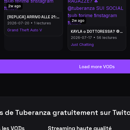
2w ago
[REPLICA] ARRIVO ALLE 21:30 o 22:00 🔥 @tuberanza SUI SOCIAL ❗️sub ❗️prime ❗️instagram ❗️tiktok
2w ago
2026-07-20 • 1 lectures
Grand Theft Auto V
KAYLA o DOTTORESSA? 💢 NUOVI TATUAGGI 💢 NUOVE RAGAZZE? 🔥 @tuberanza SUI SOCIAL ❗️sub ❗️prime ❗️instagram ❗️tiktok
2026-07-17 • 56 lectures
Just Chatting
Load more VODs
s de Tuberanza gratuitement sur Twi
s les VODs
Streaming haute qualité