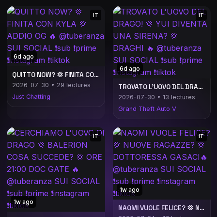
IT
IT
6d ago
6d ago
QUITTO NOW? 💢 FINITA CON KYLA 💢 ADDIO OG 🔥 @tuberanza SUI SOCIAL ❗️sub ❗️prime ❗️instagram ❗️tiktok
2026-07-30 • 29 lectures
TROVATO L'UOVO DEL DRAGO! 💢 YUI DIVENTA UNA SIRENA? 💢 DRAGHI 🔥 @tuberanza SUI SOCIAL ❗️sub ❗️prime ❗️instagram ❗️tiktok
Just Chatting
2026-07-30 • 13 lectures
Grand Theft Auto V
IT
IT
1w ago
1w ago
NAOMI VUOLE FELICE? 💢 NUOVE RAGAZZE? 💢 DOTTORESSA GASACI🔥 @tuberanza SUI SOCIAL ❗️sub ❗️prime ❗️instagram ❗️tiktok