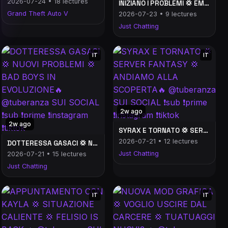
2026-07-24 • 18 lectures
INIZIANO I PROBLEMI 💢 EMOTE +18 CON LA DOTTORESSA 💢 ADDIO BAD BOYS 🔥 @tuberanza SUI SOCIAL ❗️sub ❗️prime ❗️instagram ❗️tiktok
Grand Theft Auto V
2026-07-23 • 9 lectures
Just Chatting
IT
IT
2w ago
2w ago
SYRAX E TORNATO 💢 SERVER FANTASY 💢 ANDIAMO ALLA SCOPERTA🔥 @tuberanza SUI SOCIAL ❗️sub ❗️prime ❗️instagram ❗️tiktok
2026-07-21 • 12 lectures
DOTTERESSA GASACI 💢 NUOVI PROBLEMI 💢 BAD BOYS IN EVOLUZIONE🔥 @tuberanza SUI SOCIAL ❗️sub ❗️prime ❗️instagram ❗️tiktok
Just Chatting
2026-07-21 • 15 lectures
Just Chatting
IT
IT