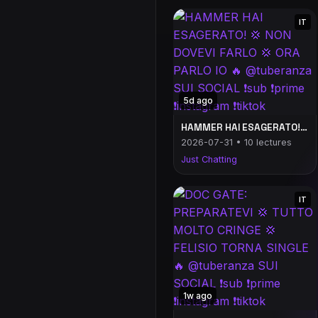
IT
5d ago
HAMMER HAI ESAGERATO! 💢 NON DOVEVI FARLO 💢 ORA PARLO IO 🔥 @tuberanza SUI SOCIAL ❗️sub ❗️prime ❗️instagram ❗️tiktok
2026-07-31 • 10 lectures
Just Chatting
IT
1w ago