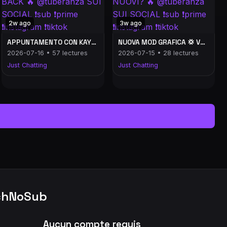
2w ago
3w ago
APPUNTAMENTO CON KAYLA 💢 SITUAZIONE CALIENTE 💢 FELISIO IS BACK 🔥 @tuberanza SUI SOCIAL ❗️sub ❗️prime ❗️instagram ❗️tiktok
NUOVA MOD GRAFICA 💢 VOGLIO USCIRE DAL CARCERE 💢 TUATUAGGI NUOVI? 🔥 @tuberanza SUI SOCIAL ❗️sub ❗️prime ❗️instagram ❗️tiktok
2026-07-16 • 57 lectures
2026-07-15 • 28 lectures
Just Chatting
Just Chatting
tchNoSub
Aucun compte requis