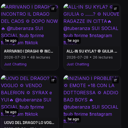
IT
IT
1w ago
1w ago
ARRIVANO I DRAGHI 💢 INCONTRO IL DRAGO DEL CAOS 💢 DOPO NOW 🔥 @tuberanza SUI SOCIAL ❗️sub ❗️prime ❗️instagram ❗️tiktok
ALL-IN SU KYLA? 💢 GIULIA o .......? 💢 NUOVE RAGAZZE IN CITTA🔥 @tuberanza SUI SOCIAL ❗️sub ❗️prime ❗️instagram ❗️tiktok
2026-07-29 • 48 lectures
2026-07-28 • 26 lectures
Just Chatting
Just Chatting
IT
IT
1w ago
1w ago
UOVO DEL DRAGO? LO VOGLIO 💢 VENDO BALERION 💢 SYRAX e YUI🔥 @tuberanza SUI SOCIAL ❗️sub ❗️prime ❗️instagram ❗️tiktok