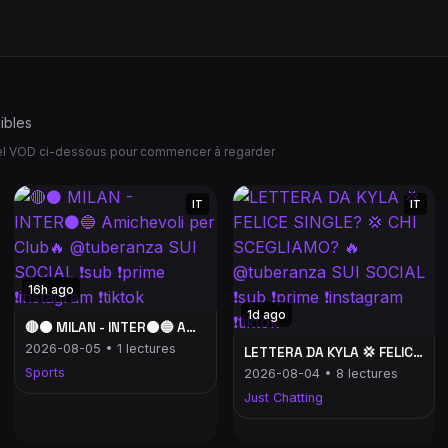
ibles
uel VOD ci-dessous pour commencer à regarder
IT
IT
16h ago
1d ago
🔴⚫ MILAN - INTER⚫🔵 Amichevoli per Club🔥 @tuberanza SUI SOCIAL ❗️sub ❗️prime ❗️instagram ❗️tiktok
2026-08-05 • 1 lectures
LETTERA DA KYLA 💢 FELICE SINGLE? 💢 CHI SCEGLIAMO? 🔥 @tuberanza SUI SOCIAL ❗️sub ❗️prime ❗️instagram ❗️tiktok
Sports
2026-08-04 • 8 lectures
Just Chatting