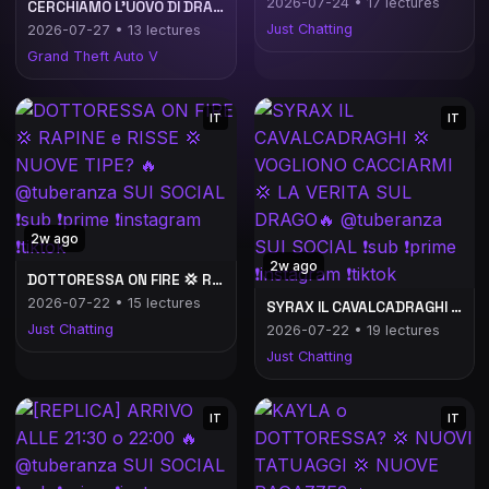
2026-07-24 • 17 lectures
CERCHIAMO L'UOVO DI DRAGO 💢 BALERION COSA SUCCEDE? 💢 ORE 21:00 DOC GATE 🔥 @tuberanza SUI SOCIAL ❗️sub ❗️prime ❗️instagram ❗️tiktok
Just Chatting
2026-07-27 • 13 lectures
Grand Theft Auto V
IT
IT
2w ago
2w ago
DOTTORESSA ON FIRE 💢 RAPINE e RISSE 💢 NUOVE TIPE? 🔥 @tuberanza SUI SOCIAL ❗️sub ❗️prime ❗️instagram ❗️tiktok
2026-07-22 • 15 lectures
SYRAX IL CAVALCADRAGHI 💢 VOGLIONO CACCIARMI 💢 LA VERITA SUL DRAGO🔥 @tuberanza SUI SOCIAL ❗️sub ❗️prime ❗️instagram ❗️tiktok
Just Chatting
2026-07-22 • 19 lectures
Just Chatting
IT
IT