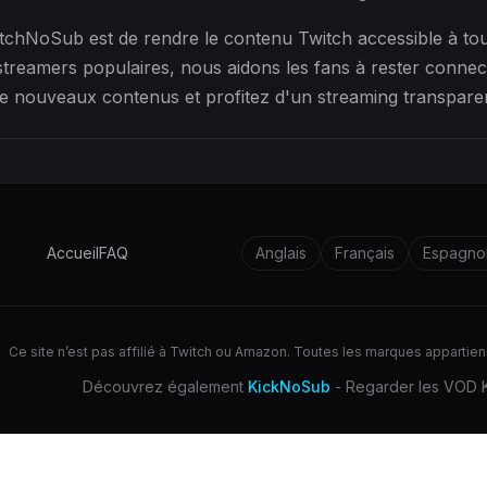
tchNoSub est de rendre le contenu Twitch accessible à tou
streamers populaires, nous aidons les fans à rester connec
e nouveaux contenus et profitez d'un streaming transparent
Accueil
FAQ
Anglais
Français
Espagno
Ce site n’est pas affilié à Twitch ou Amazon. Toutes les marques appartienn
Découvrez également
KickNoSub
- Regarder les VOD 