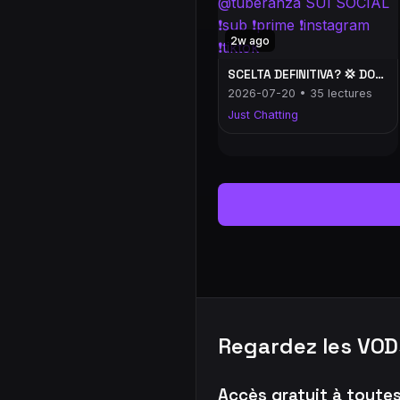
2w ago
SCELTA DEFINITIVA? 💢 DOC o KAYLA? 💢 LA RAGAZZA PERFETTA? 🔥 @tuberanza SUI SOCIAL ❗️sub ❗️prime ❗️instagram ❗️tiktok
2026-07-20 • 35 lectures
Just Chatting
Regardez les VOD
Accès gratuit à toute