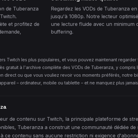
ion de Tuberanza
Regardez les VODs de Tuberanza en 
Twitch.
jusqu'à 1080p. Notre lecteur optimisé
te et profitez de
une lecture fluide avec un minimum 
 demande,
buffering.
ers Twitch les plus populaires, et vous pouvez maintenant regarde
 gratuit à l'archive complète des VODs de Tuberanza, y compris les
 direct ou que vous vouliez revoir vos moments préférés, notre b
ppareil – ordinateur, mobile ou tablette – et ne manquez plus jamai
nza
ur de contenu sur Twitch, la principale plateforme de str
nibles, Tuberanza a construit une communauté dédiée de 
à ce contenu sans aucune restriction ni exigence d'abonn