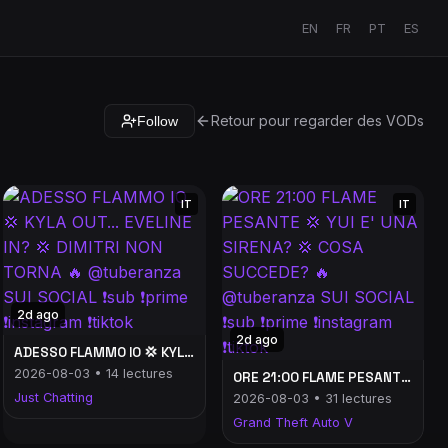
EN
FR
PT
ES
Retour pour regarder des VODs
Follow
IT
IT
2d ago
2d ago
ADESSO FLAMMO IO 💢 KYLA OUT... EVELINE IN? 💢 DIMITRI NON TORNA 🔥 @tuberanza SUI SOCIAL ❗️sub ❗️prime ❗️instagram ❗️tiktok
2026-08-03 • 14 lectures
ORE 21:00 FLAME PESANTE 💢 YUI E' UNA SIRENA? 💢 COSA SUCCEDE? 🔥 @tuberanza SUI SOCIAL ❗️sub ❗️prime ❗️instagram ❗️tiktok
Just Chatting
2026-08-03 • 31 lectures
Grand Theft Auto V