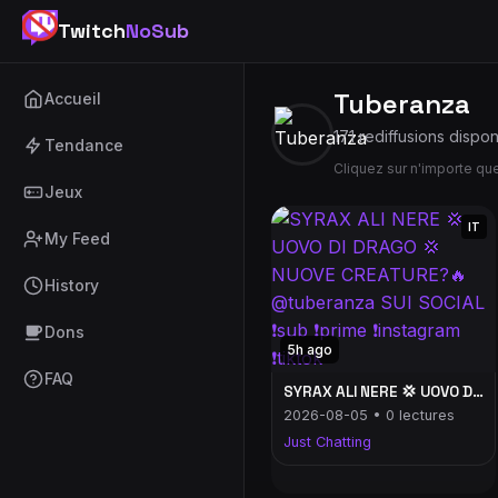
Twitch
NoSub
Tuberanza
Accueil
171 rediffusions dispon
Tendance
Cliquez sur n'importe q
Jeux
IT
My Feed
History
Dons
5h ago
FAQ
SYRAX ALI NERE 💢 UOVO DI DRAGO 💢 NUOVE CREATURE?🔥 @tuberanza SUI SOCIAL ❗️sub ❗️prime ❗️instagram ❗️tiktok
2026-08-05 • 0 lectures
Just Chatting