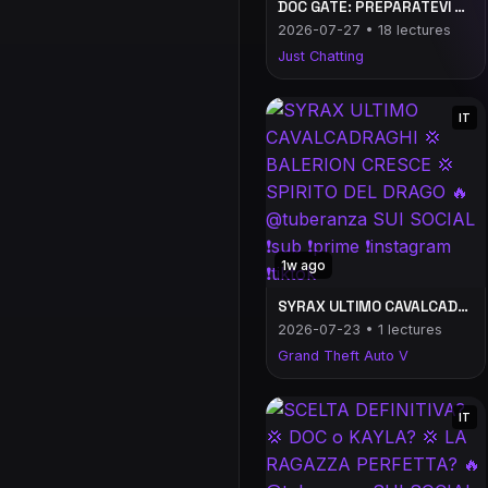
DOC GATE: PREPARATEVI 💢 TUTTO MOLTO CRINGE 💢 FELISIO TORNA SINGLE🔥 @tuberanza SUI SOCIAL ❗️sub ❗️prime ❗️instagram ❗️tiktok
2026-07-27 • 18 lectures
Just Chatting
IT
1w ago
SYRAX ULTIMO CAVALCADRAGHI 💢 BALERION CRESCE 💢 SPIRITO DEL DRAGO 🔥 @tuberanza SUI SOCIAL ❗️sub ❗️prime ❗️instagram ❗️tiktok
2026-07-23 • 1 lectures
Grand Theft Auto V
IT