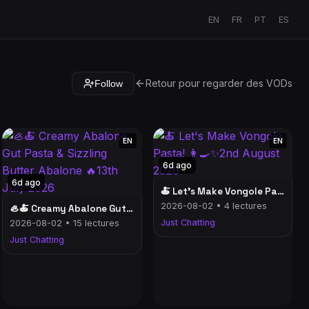
EN
FR
PT
ES
Retour pour regarder des VODs
Follow
EN
EN
6d ago
6d ago
🍝 Let's Make Vongole Pasta! 👩‍🍳✨2nd August 2026
2026-08-02 • 4 lectures
🦪🍝 Creamy Abalone Gut Pasta & Sizzling Butter Abalone 🔥13th July 2026
Just Chatting
2026-08-02 • 15 lectures
Just Chatting