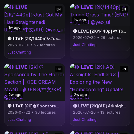
EN
EN
1w ago
1w ago
🔴 𝗟𝗜𝗩𝗘 [2K/1440p] 🌱 Touch Grass Time! (ENG/中文/KR) @yeo_ul
2026-07-29 • 26 lectures
🔴 𝗟𝗜𝗩𝗘 [2K/1440p]✨Just Got My Hair Straightened!💇‍♀️(ENG/中文/KR) @yeo_ul
Just Chatting
2026-07-31 • 27 lectures
Just Chatting
EN
EN
2w ago
2w ago
🔴 𝗟𝗜𝗩𝗘 [2K]🍨Sponsored by The Horror Section |《ICE CREAM MAN》 🎬 (ENG/中文/KR) @yeo_ul
🔴 𝗟𝗜𝗩𝗘 [2K](AD) Arknights: Endfield⚔️ | Exploring the New “Homecoming” Update! @yeo_ul
2026-07-22 • 36 lectures
2026-07-20 • 13 lectures
Just Chatting
Just Chatting