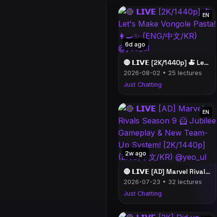
EN
6d ago
🔴 𝗟𝗜𝗩𝗘 [2K/1440p] 🍝 Let's Make Vongole Pasta! 👩‍🍳✨ (ENG/中文/KR) @yeo_ul
2026-08-02 • 25 lectures
Just Chatting
EN
2w ago
🔴 𝗟𝗜𝗩𝗘 [AD] Marvel Rivals Season 9 🦸 Jubilee Gameplay & New Team-Up System! [2K/1440p] (ENG/中文/KR) @yeo_ul
2026-07-23 • 32 lectures
Just Chatting