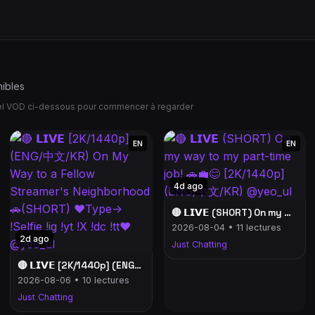
nibles
uel VOD ci-dessous pour commencer à regarder
EN
EN
4d ago
🔴 𝗟𝗜𝗩𝗘 (SHORT) On my way to my part-time job! 🚗💼😊 [2K/1440p] (ENG/中文/KR) @yeo_ul
2026-08-04 • 11 lectures
2d ago
Just Chatting
🔴 𝗟𝗜𝗩𝗘 [2K/1440p] (ENG/中文/KR) On My Way to a Fellow Streamer's Neighborhood 🚗(SHORT) ❤️Type-> !Selfie !ig !yt !X !dc !tt❤️ @yeo_ul
2026-08-06 • 10 lectures
Just Chatting