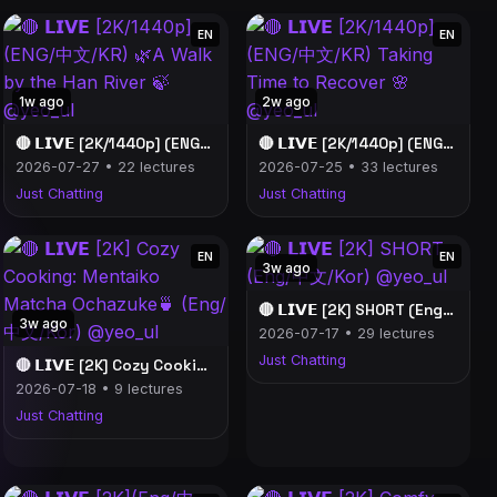
EN
EN
1w ago
2w ago
🔴 𝗟𝗜𝗩𝗘 [2K/1440p] (ENG/中文/KR) 🌿A Walk by the Han River 🍃 @yeo_ul
🔴 𝗟𝗜𝗩𝗘 [2K/1440p] (ENG/中文/KR) Taking Time to Recover 🌸 @yeo_ul
2026-07-27 • 22 lectures
2026-07-25 • 33 lectures
Just Chatting
Just Chatting
EN
EN
3w ago
🔴 𝗟𝗜𝗩𝗘 [2K] SHORT (Eng/中文/Kor) @yeo_ul
3w ago
2026-07-17 • 29 lectures
Just Chatting
🔴 𝗟𝗜𝗩𝗘 [2K] Cozy Cooking: Mentaiko Matcha Ochazuke🍵 (Eng/中文/Kor) @yeo_ul
2026-07-18 • 9 lectures
Just Chatting