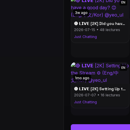
EN
3w ago
🔴 𝗟𝗜𝗩𝗘 [2K] Did you have a good day? 😊 (Eng/中文/Kor) @yeo_ul
2026-07-15 • 48 lectures
Just Chatting
EN
1mo ago
🔴 𝗟𝗜𝗩𝗘 [2K] Setting Up the Stream ⚙️ (Eng/中文/Kor) @yeo_ul
2026-07-07 • 16 lectures
Just Chatting