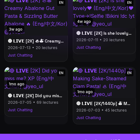
EN
EN
4w ago
3w ago
🔴 𝗟𝗜𝗩𝗘 [2K] Is she lovely❤️ (Eng/中文/Kor)❤️ Type->!Selfie !Bikini !dc !yt !ig !x ❤️ @yeo_ul
2026-07-11 • 20 lectures
🔴 𝗟𝗜𝗩𝗘 [2K] 🦪🍝 Creamy Abalone Gut Pasta & Sizzling Butter Abalone 🔥 (Eng/中文/Kor) @yeo_ul
Just Chatting
2026-07-13 • 20 lectures
Just Chatting
EN
EN
1mo ago
1mo ago
🔴 𝗟𝗜𝗩𝗘 [2K] Did you miss me? XP (Eng/中文/Kor) @yeo_ul
2026-07-05 • 69 lectures
🔴 𝗟𝗜𝗩𝗘 [2K/1440p] 🍝 Making Sake-Steamed Clam Pasta! 🦪 (Eng/中文/Kor) @yeo_ul
Just Chatting
2026-07-03 • 45 lectures
Just Chatting