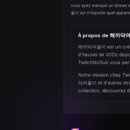
vous ayez manqué un stream e
울이 sur n'importe quel appareil
À propos de 해까
해까닥여울이 est un créateur
d'heures de VODs disp
TwitchNoSub vous perm
Notre mission chez Twi
닥여울이 et d'autres strea
collection, découvrez d