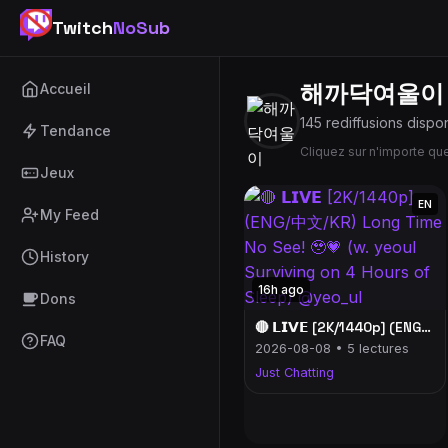
Twitch
NoSub
해까닥여울이
Accueil
145 rediffusions dispo
Tendance
Cliquez sur n'importe q
Jeux
EN
My Feed
History
16h ago
Dons
🔴 𝗟𝗜𝗩𝗘 [2K/1440p] (ENG/中文/KR) Long Time No See! 🥹💗 (w. yeoul Surviving on 4 Hours of Sleep) @yeo_ul
FAQ
2026-08-08 • 5 lectures
Just Chatting