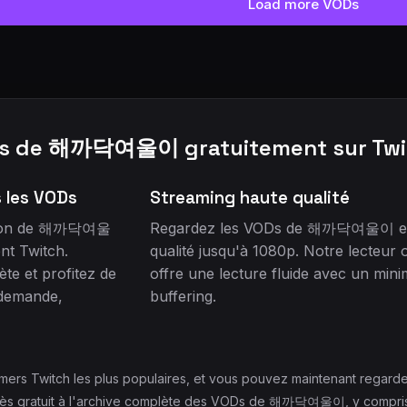
Load more VODs
ODs de 해까닥여울이 gratuitement sur Tw
s les VODs
Streaming haute qualité
usion de 해까닥여울
Regardez les VODs de 해까닥여울이 e
t Twitch.
qualité jusqu'à 1080p. Notre lecteur 
te et profitez de
offre une lecture fluide avec un min
 demande,
buffering.
s Twitch les plus populaires, et vous pouvez maintenant regarde
s gratuit à l'archive complète des VODs de 해까닥여울이, y compris les