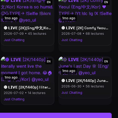
EN
EN
1mo ago
1mo ago
🔴 𝗟𝗜𝗩𝗘 [2K](Eng/中文/Kor) Korea is so humid. 🥵💦TYPE-> !Selfie !Bikini !Camp❤️ @yeo_ul
🔴 𝗟𝗜𝗩𝗘 [2K] Comfy Yeoul (Eng/中文/Kor) ❤️TYPE-> !Yt !dc !ig !X !Selfie @yeo_ul
2026-07-09 • 45 lectures
2026-07-08 • 68 lectures
Just Chatting
Just Chatting
EN
EN
1mo ago
1mo ago
🔴 𝗟𝗜𝗩𝗘 [2K/1440p] June's Last Day 🌸 (Eng/中文/Kor) @yeo_ul
2026-06-30 • 56 lectures
🔴 𝗟𝗜𝗩𝗘 [2K/1440p] I literally went live the moment I got home. 😂🏠 (Eng/中文/Kor) @yeo_ul
Just Chatting
2026-07-02 • 14 lectures
Just Chatting