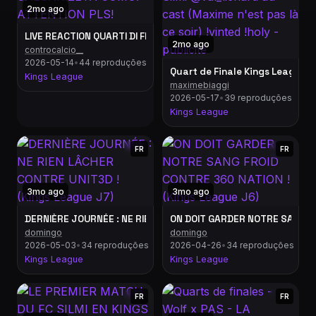
2mo ago
LIVE REACTION QUARTI DI FINALE! CAESAR ZETA COMO! ATTENTI
2mo ago
controcalcio__
2026-05-14
•
44 reproduções
Quart de Finale Kings League ! 
Kings League
maximebiaggi
2026-05-17
•
39 reproduções
Kings League
FR
FR
3mo ago
3mo ago
DERNIÈRE JOURNÉE : NE RIEN LÂCHER CONTRE UNIT3D ! (Kings L
ON DOIT GARDER NOTRE SANG FR
domingo
domingo
2026-05-03
•
34 reproduções
2026-04-26
•
34 reproduções
Kings League
Kings League
FR
FR