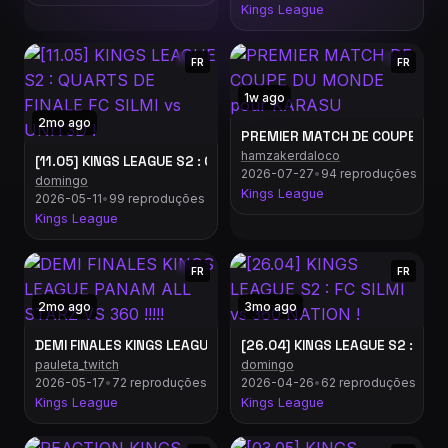
Kings League
FR
FR
1w ago
2mo ago
PREMIER MATCH DE COUPE DU 
hamzakerdaloco
[11.05] KINGS LEAGUE S2 : QUARTS DE FINALE FC SILMI vs UNIT3D
2026-07-27
•
94 reproduções
domingo
Kings League
2026-05-11
•
99 reproduções
Kings League
FR
FR
2mo ago
3mo ago
DEMI FINALES KINGS LEAGUE PANAM ALL STARZ VS 360 !!!!!
[26.04] KINGS LEAGUE S2 : FC SI
pauleta_twitch
domingo
2026-05-17
•
72 reproduções
2026-04-26
•
62 reproduções
Kings League
Kings League