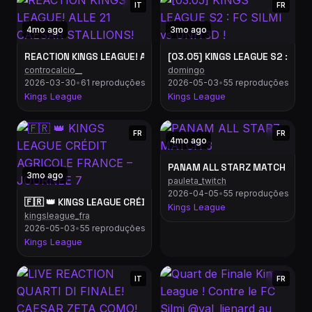
IT
FR
4mo ago
3mo ago
REACTION KINGS LEAGUE! ALLE 21 CAESAR STALLIONS!
[03.05] KINGS LEAGUE S2 : FC SI
controcalcio__
domingo
2026-03-30
•
61 reproduções
2026-05-03
•
55 reproduções
Kings League
Kings League
FR
FR
4mo ago
PANAM ALL STARZ MATCH 3
3mo ago
pauleta_twitch
2026-04-05
•
55 reproduções
🇫🇷 👑 KINGS LEAGUE CRÉDIT AGRICOLE FRANCE – JOURNÉE 7
Kings League
kingsleague_fra
2026-05-03
•
55 reproduções
Kings League
IT
FR