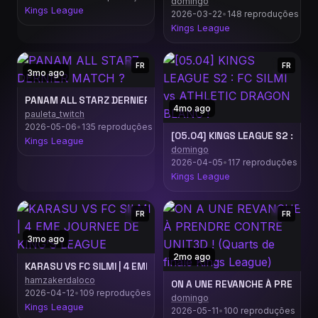
domingo
Kings League
2026-03-22
•
148 reproduções
Kings League
FR
FR
3mo ago
PANAM ALL STARZ DERNIER MATCH ?
4mo ago
pauleta_twitch
2026-05-06
•
135 reproduções
[05.04] KINGS LEAGUE S2 : FC S
Kings League
domingo
2026-04-05
•
117 reproduções
Kings League
FR
FR
3mo ago
2mo ago
KARASU VS FC SILMI | 4 EME JOURNEE DE KING’S LEAGUE
hamzakerdaloco
ON A UNE REVANCHE À PRENDRE C
2026-04-12
•
109 reproduções
domingo
Kings League
2026-05-11
•
100 reproduções