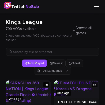
Twitch
NoSub
Kings League
Browse all
799 VODs available
games
Clique em qualquer VOD abaixo para começar a
assistir
Most Played
Newest
Oldest
All Languages
FR
FR
3mo ago
2mo ago
LE MATCH D’UNE VIE ! Karasu V