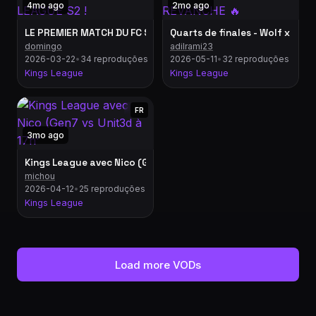
4mo ago
2mo ago
LE PREMIER MATCH DU FC SILMI EN KINGS LEAGUE S2 !
Quarts de finales - Wolf x PAS
domingo
adilrami23
2026-03-22
•
34 reproduções
2026-05-11
•
32 reproduções
Kings League
Kings League
FR
3mo ago
Kings League avec Nico (Gen7 vs Unit3d à 17h'
michou
2026-04-12
•
25 reproduções
Kings League
Load more VODs