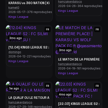
hamzakerdaloco
KARASU vs 360 NATION | Kings League - Grande
2026-04-26
•
364 reproduções
kamet0
Kings League
2026-05-17
•
376 reproduções
Kings League
FR
FR
3mo ago
[12.04] KINGS LEAGUE S2 : FC SILMI vs KARASU !
3mo ago
domingo
2026-04-12
•
221 reproduções
LE MATCH DE LA PREMIÈRE PLAC
Kings League
hamzakerdaloco
2026-04-19
•
161 reproduções
Kings League
FR
FR
1w ago
4mo ago
LA QUALIF OU LE RETOUR A LA MAISON
hamzakerdaloco
[22.03] KINGS LEAGUE S2 : FC SI
2026-07-29
•
148 reproduções