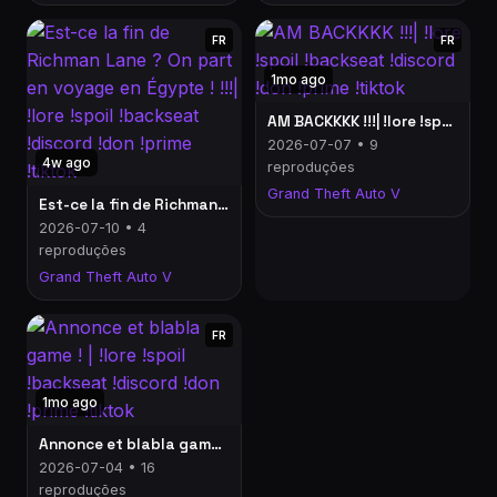
FR
FR
1mo ago
AM BACKKKK !!!| !lore !spoil !backseat !discord !don !prime !tiktok
2026-07-07 • 9
4w ago
reproduções
Grand Theft Auto V
Est-ce la fin de Richman Lane ? On part en voyage en Égypte ! !!!| !lore !spoil !backseat !discord !don !prime !tiktok
2026-07-10 • 4
reproduções
Grand Theft Auto V
FR
1mo ago
Annonce et blabla game ! | !lore !spoil !backseat !discord !don !prime !tiktok
2026-07-04 • 16
reproduções