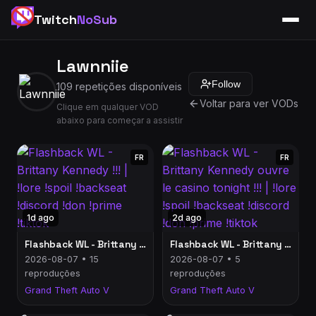
Twitch
NoSub
Lawnniie
Follow
109 repetições disponíveis
Voltar para ver VODs
Clique em qualquer VOD
abaixo para começar a assistir
FR
FR
1d ago
2d ago
Flashback WL - Brittany Kennedy !!! | !lore !spoil !backseat !discord !don !prime !tiktok
Flashback WL - Brittany Kennedy ouvre le casino tonight !!! | !lore !spoil !backseat !discord !don !prime !tiktok
2026-08-07 • 15
2026-08-07 • 5
reproduções
reproduções
Grand Theft Auto V
Grand Theft Auto V