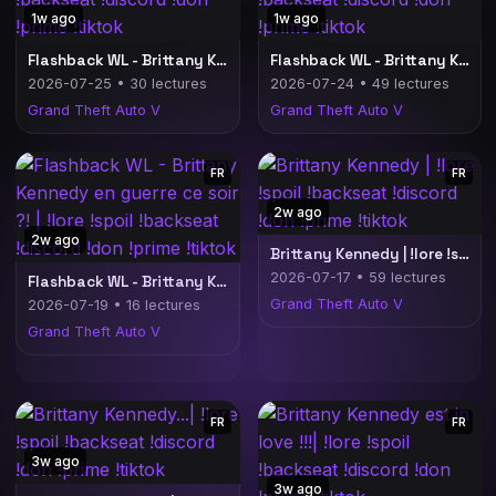
1w ago
1w ago
Flashback WL - Brittany Kennedy ! | !lore !spoil !backseat !discord !don !prime !tiktok
Flashback WL - Brittany Kennedy ! | !lore !spoil !backseat !discord !don !prime !tiktok
2026-07-25 • 30 lectures
2026-07-24 • 49 lectures
Grand Theft Auto V
Grand Theft Auto V
FR
FR
2w ago
2w ago
Brittany Kennedy | !lore !spoil !backseat !discord !don !prime !tiktok
2026-07-17 • 59 lectures
Flashback WL - Brittany Kennedy en guerre ce soir ?! | !lore !spoil !backseat !discord !don !prime !tiktok
Grand Theft Auto V
2026-07-19 • 16 lectures
Grand Theft Auto V
FR
FR
3w ago
3w ago