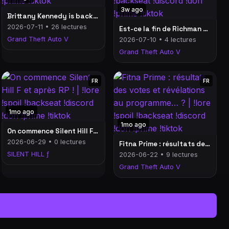
3w ago
Brittany Kennedy is back ?!| !lore !spoil !backseat !discord !don !prime !tiktok
2026-07-11 • 26 lectures
Est-ce la fin de Richman Lane ? On part en voyage en Égypte ! !!!| !lore !spoil !backseat !discord !don !prime !tiktok
Grand Theft Auto V
2026-07-10 • 4 lectures
Grand Theft Auto V
FR
FR
1mo ago
1mo ago
On commence Silent Hill F et après RP ! | !lore !spoil !backseat !discord !don !prime !tiktok
2026-06-29 • 0 lectures
Fitna Prime : résultats des votes et révélations au programme… ? | !lore !spoil !backseat !discord !don !prime !tiktok
SILENT HILL ƒ
2026-06-22 • 9 lectures
Grand Theft Auto V