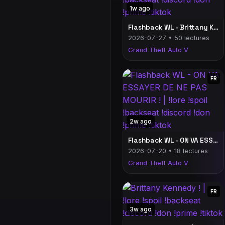
1w ago
Flashback WL - Brittany Kennedy ! | !lore !spoil !backseat !discord !don !prime !tiktok
2026-07-27 • 50 lectures
Grand Theft Auto V
FR
2w ago
Flashback WL - ON VA ESSAYER DE NE PAS MOURIR ! | !lore !spoil !backseat !discord !don !prime !tiktok
2026-07-20 • 18 lectures
Grand Theft Auto V
FR
3w ago