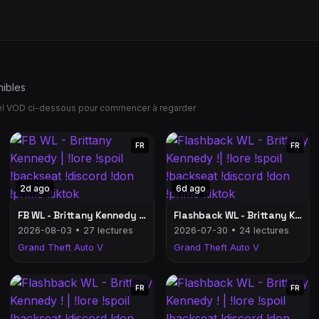
nibles
uel VOD ci-dessous pour commencer à regarder
FR
FR
2d ago
6d ago
FB WL - Brittany Kennedy | !lore !spoil !backseat !discord !don !prime !tiktok
Flashback WL - Brittany Kennedy !| !lore !spoil !backseat !discord !don !prime !tiktok
2026-08-03 • 27 lectures
2026-07-30 • 24 lectures
Grand Theft Auto V
Grand Theft Auto V
FR
FR