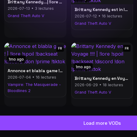
Brittany Kennedy...| !lore !spoil !backseat !discord !don !prime !tiktok
2026-07-13 • 3 lectures
Brittany Kennedy est in love !!!| !lore !spoil !backseat !discord !don !prime !tiktok
Grand Theft Auto V
2026-07-12 • 16 lectures
Grand Theft Auto V
FR
FR
1mo ago
1mo ago
Annonce et blabla game ! | !lore !spoil !backseat !discord !don !prime !tiktok
2026-07-04 • 16 lectures
Brittany Kennedy en Voyage !!!! | !lore !spoil !backseat !discord !don !prime !tiktok
Vampire: The Masquerade -
2026-06-29 • 18 lectures
Bloodlines 2
Grand Theft Auto V
Load more VODs