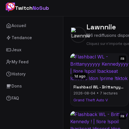
Twitch
NoSub
Lawnniie
Accueil
106 rediffusions dispo
Tendance
Cliquez sur n'importe q
Jeux
FR
My Feed
History
1d ago
Dons
Flashbacl WL - Brittanyyyyyy Kennedyyyy | !lore !spoil !backseat !discord !don !prime !tiktok
2026-08-04 • 7 lectures
FAQ
Grand Theft Auto V
FR