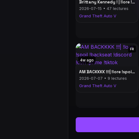
Brittany Kennedy ! | !lore !spoil !backseat !discord !don !prime !tiktok
2026-07-15 • 47 lectures
Grand Theft Auto V
FR
4w ago
AM BACKKKK !!!| !lore !spoil !backseat !discord !don !prime !tiktok
2026-07-07 • 9 lectures
Grand Theft Auto V