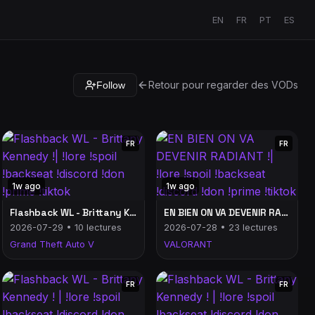
EN
FR
PT
ES
Retour pour regarder des VODs
Follow
FR
FR
1w ago
1w ago
Flashback WL - Brittany Kennedy !| !lore !spoil !backseat !discord !don !prime !tiktok
EN BIEN ON VA DEVENIR RADIANT !| !lore !spoil !backseat !discord !don !prime !tiktok
2026-07-29 • 10 lectures
2026-07-28 • 23 lectures
Grand Theft Auto V
VALORANT
FR
FR